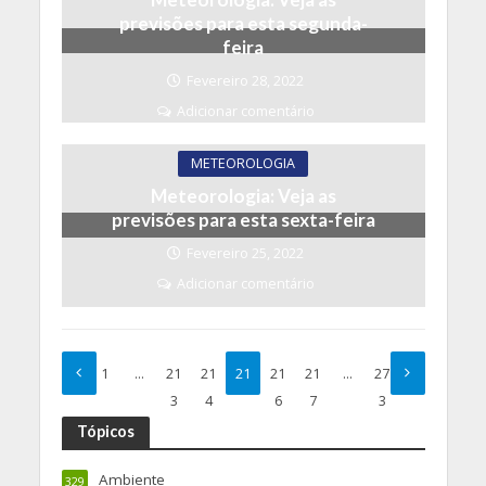
previsões para esta segunda-
feira
Fevereiro 28, 2022
Adicionar comentário
METEOROLOGIA
Meteorologia: Veja as
previsões para esta sexta-feira
Fevereiro 25, 2022
Adicionar comentário
1
…
21
21
21
21
21
…
27
3
4
5
6
7
3
Tópicos
Ambiente
329