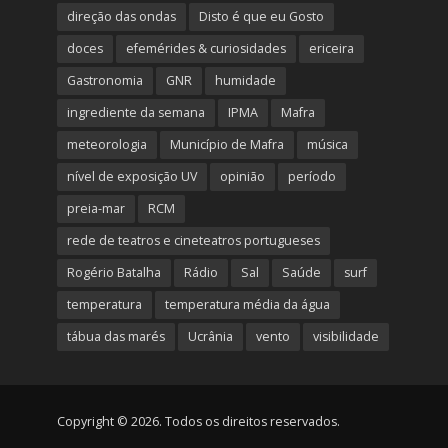
direção das ondas
Disto é que eu Gosto
doces
efemérides & curiosidades
ericeira
Gastronomia
GNR
humidade
ingrediente da semana
IPMA
Mafra
meteorologia
Município de Mafra
música
nível de exposição UV
opinião
período
preia-mar
RCM
rede de teatros e cineteatros portugueses
Rogério Batalha
Rádio
Sal
Saúde
surf
temperatura
temperatura média da água
tábua das marés
Ucrânia
vento
visibilidade
Copyright © 2026. Todos os direitos reservados.