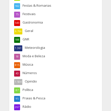
Festas & Romarias
182
Festivais
75
Gastronomia
543
Geral
6.766
GNR
188
Meteorologia
1.361
Moda e Beleza
18
Música
815
Números
43
Opinião
1.504
Política
87
Praias & Pesca
95
Rádio
267