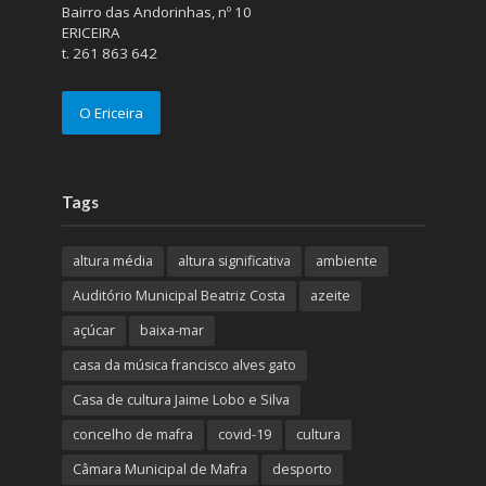
Bairro das Andorinhas, nº 10
ERICEIRA
t. 261 863 642
O Ericeira
Tags
altura média
altura significativa
ambiente
Auditório Municipal Beatriz Costa
azeite
açúcar
baixa-mar
casa da música francisco alves gato
Casa de cultura Jaime Lobo e Silva
concelho de mafra
covid-19
cultura
Câmara Municipal de Mafra
desporto