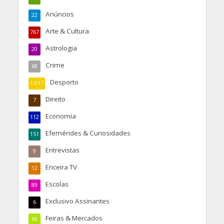
Anúncios
22
Arte & Cultura
767
Astrologia
20
Crime
68
Desporto
1.017
Direito
7
Economia
112
Efemérides & Curiosidades
151
Entrevistas
9
Ericeira TV
12
Escolas
89
Exclusivo Assinantes
6
Feiras & Mercados
69