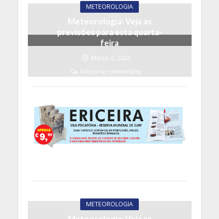
METEOROLOGIA
Meteorologia: Veja as
previsões para esta quarta-
feira
Março 2, 2022
Adicionar comentário
METEOROLOGIA
Meteorologia: Veja as