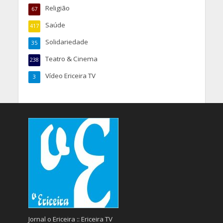
Religião
67
Saúde
417
Solidariedade
35
Teatro & Cinema
238
Vídeo Ericeira TV
3
Jornal o Ericeira :: Ericeira TV