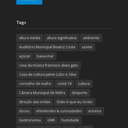
Tags
altura média
altura significativa
ambiente
Auditório Municipal Beatriz Costa
azeite
açúcar
baixa-mar
casa da música francisco alves gato
Casa de cultura Jaime Lobo e Silva
concelho de mafra
covid-19
cultura
Câmara Municipal de Mafra
desporto
direção das ondas
Disto é que eu Gosto
doces
efemérides & curiosidades
ericeira
Gastronomia
GNR
humidade