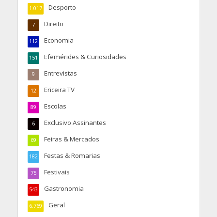
Desporto
1.017
Direito
7
Economia
112
Efemérides & Curiosidades
151
Entrevistas
9
Ericeira TV
12
Escolas
89
Exclusivo Assinantes
6
Feiras & Mercados
69
Festas & Romarias
182
Festivais
75
Gastronomia
543
Geral
6.769