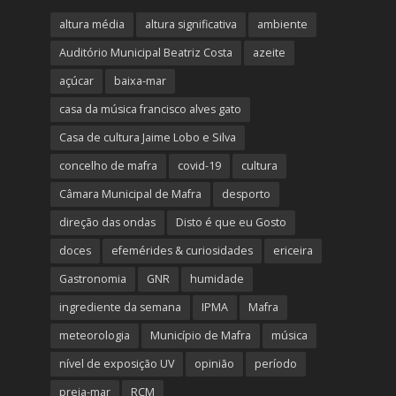
altura média
altura significativa
ambiente
Auditório Municipal Beatriz Costa
azeite
açúcar
baixa-mar
casa da música francisco alves gato
Casa de cultura Jaime Lobo e Silva
concelho de mafra
covid-19
cultura
Câmara Municipal de Mafra
desporto
direção das ondas
Disto é que eu Gosto
doces
efemérides & curiosidades
ericeira
Gastronomia
GNR
humidade
ingrediente da semana
IPMA
Mafra
meteorologia
Município de Mafra
música
nível de exposição UV
opinião
período
preia-mar
RCM