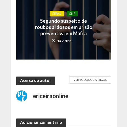
GERAL
GNR
Segundo suspeito de
roubos a idosos em prisão
preventiva em Mafra
Há 2 dias
VER TODOS OS ARTIGOS
Acerca do autor
ericeiraonline
Adicionar comentário