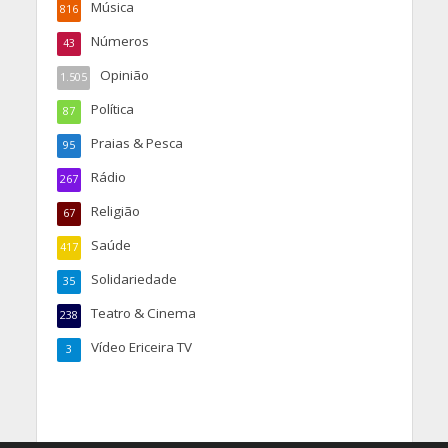
Música
816
Números
43
Opinião
1.505
Política
87
Praias & Pesca
95
Rádio
267
Religião
67
Saúde
417
Solidariedade
35
Teatro & Cinema
238
Vídeo Ericeira TV
3