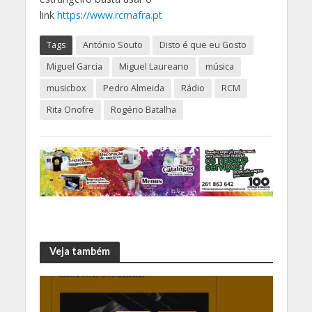
link
https://www.rcmafra.pt
Tags
António Souto
Disto é que eu Gosto
Miguel Garcia
Miguel Laureano
música
musicbox
Pedro Almeida
Rádio
RCM
Rita Onofre
Rogério Batalha
Veja também