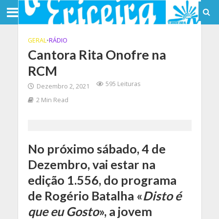
GERAL
•
RÁDIO
Cantora Rita Onofre na
RCM
595 Leituras
Dezembro 2, 2021
2 Min Read
No próximo sábado, 4 de
Dezembro, vai estar na
edição 1.556, do programa
de Rogério Batalha «
Disto é
que eu Gosto
», a jovem