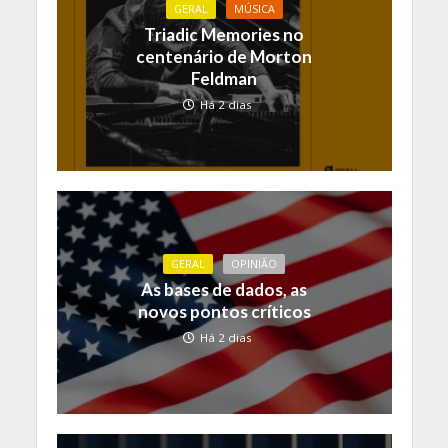
GERAL
MÚSICA
Triadic Memories no
centenário de Morton
Feldman
Há 2 dias
GERAL
OPINIÃO
As bases de dados, as
novos pontos críticos
Há 2 dias