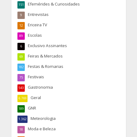
Efemérides & Curiosidades
151
Entrevistas
9
Ericeira TV
12
Escolas
89
Exclusivo Assinantes
6
Feiras & Mercados
69
Festas & Romarias
182
Festivais
75
Gastronomia
543
Geral
6.769
GNR
189
Meteorologia
1.362
Moda e Beleza
18