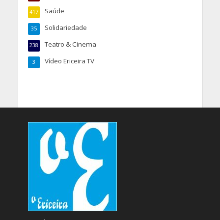
Saúde
417
Solidariedade
35
Teatro & Cinema
238
Vídeo Ericeira TV
3