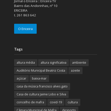
Jornal o Ericeira :: Ericeira TV
Bairro das Andorinhas, nº 10
ERICEIRA
t. 261 863 642
O Ericeira
Tags
altura média
altura significativa
ambiente
Auditório Municipal Beatriz Costa
azeite
açúcar
baixa-mar
casa da música francisco alves gato
Casa de cultura Jaime Lobo e Silva
concelho de mafra
covid-19
cultura
Câmara Municipal de Mafra
desporto