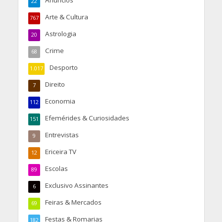
22
Arte & Cultura
767
Astrologia
20
Crime
68
Desporto
1.017
Direito
7
Economia
112
Efemérides & Curiosidades
151
Entrevistas
9
Ericeira TV
12
Escolas
89
Exclusivo Assinantes
6
Feiras & Mercados
69
Festas & Romarias
182