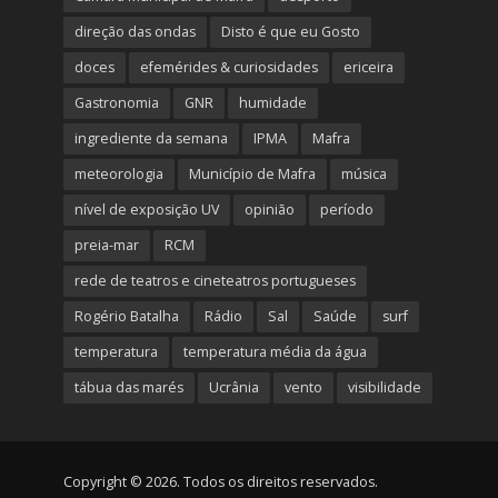
direção das ondas
Disto é que eu Gosto
doces
efemérides & curiosidades
ericeira
Gastronomia
GNR
humidade
ingrediente da semana
IPMA
Mafra
meteorologia
Município de Mafra
música
nível de exposição UV
opinião
período
preia-mar
RCM
rede de teatros e cineteatros portugueses
Rogério Batalha
Rádio
Sal
Saúde
surf
temperatura
temperatura média da água
tábua das marés
Ucrânia
vento
visibilidade
Copyright © 2026. Todos os direitos reservados.