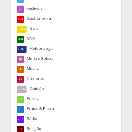
Festivais
75
Gastronomia
543
Geral
6.766
GNR
188
Meteorologia
1.361
Moda e Beleza
18
Música
815
Números
43
Opinião
1.504
Política
87
Praias & Pesca
95
Rádio
267
Religião
67