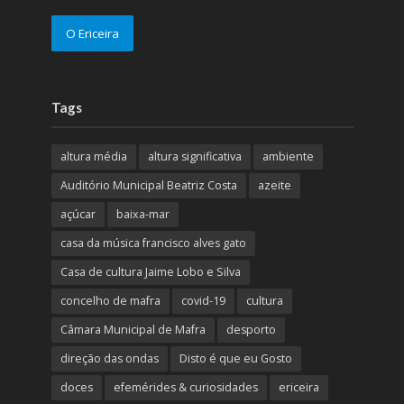
O Ericeira
Tags
altura média
altura significativa
ambiente
Auditório Municipal Beatriz Costa
azeite
açúcar
baixa-mar
casa da música francisco alves gato
Casa de cultura Jaime Lobo e Silva
concelho de mafra
covid-19
cultura
Câmara Municipal de Mafra
desporto
direção das ondas
Disto é que eu Gosto
doces
efemérides & curiosidades
ericeira