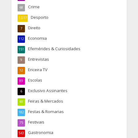
Crime
68
Desporto
1.017
Direito
7
Economia
112
Efemérides & Curiosidades
151
Entrevistas
9
Ericeira TV
12
Escolas
89
Exclusivo Assinantes
6
Feiras & Mercados
69
Festas & Romarias
182
Festivais
75
Gastronomia
543