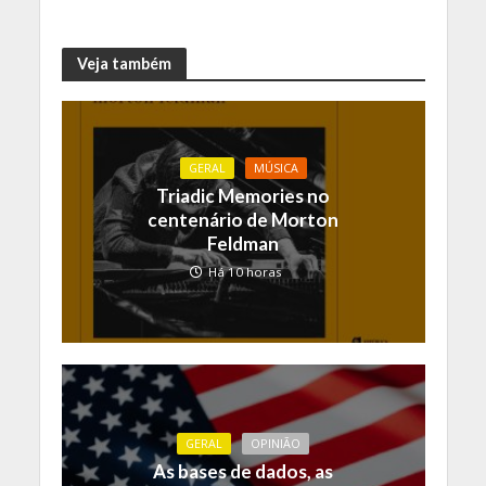
Veja também
GERAL
MÚSICA
Triadic Memories no
centenário de Morton
Feldman
Há 10 horas
GERAL
OPINIÃO
As bases de dados, as