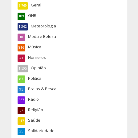
Geral
6.769
GNR
189
Meteorologia
1.362
Moda e Beleza
18
Música
816
Números
43
Opinião
1.505
Política
87
Praias & Pesca
95
Rádio
267
Religião
67
Saúde
417
Solidariedade
35