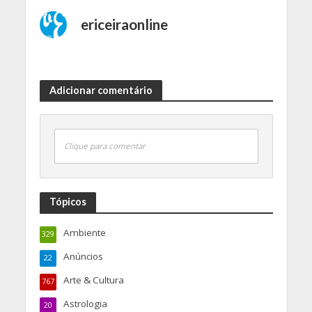
ericeiraonline
Adicionar comentário
Clique para comentar
Tópicos
Ambiente
329
Anúncios
22
Arte & Cultura
767
Astrologia
20