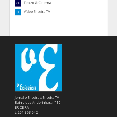
Teatro & Cinema
238
Vídeo Ericeira TV
3
Jornal o Ericeira :: Ericeira TV
Bairro das Andorinhas, nº 10
ERICEIRA
t. 261 863 642