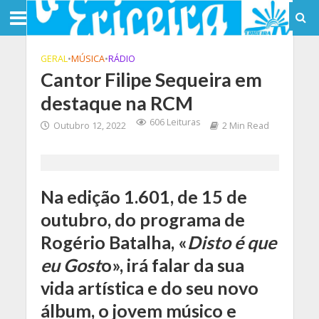
GERAL
•
MÚSICA
•
RÁDIO
Cantor Filipe Sequeira em
destaque na RCM
606 Leituras
Outubro 12, 2022
2 Min Read
Na edição 1.601, de 15 de
outubro, do programa de
Rogério Batalha, «
Disto é que
eu Gost
o», irá falar da sua
vida artística e do seu novo
álbum, o jovem músico e