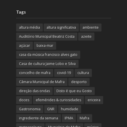
Tags
altura média
altura significativa
ambiente
Auditório Municipal Beatriz Costa
azeite
açúcar
baixa-mar
casa da música francisco alves gato
Casa de cultura Jaime Lobo e Silva
concelho de mafra
covid-19
cultura
Câmara Municipal de Mafra
desporto
direção das ondas
Disto é que eu Gosto
doces
efemérides & curiosidades
ericeira
Gastronomia
GNR
humidade
ingrediente da semana
IPMA
Mafra