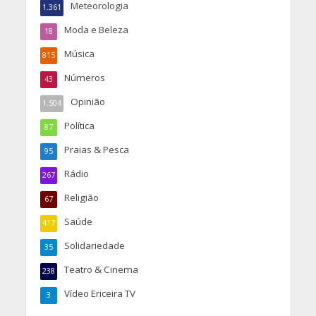
Meteorologia
1.361
Moda e Beleza
18
Música
815
Números
43
Opinião
1.504
Política
87
Praias & Pesca
95
Rádio
267
Religião
67
Saúde
417
Solidariedade
35
Teatro & Cinema
238
Vídeo Ericeira TV
3