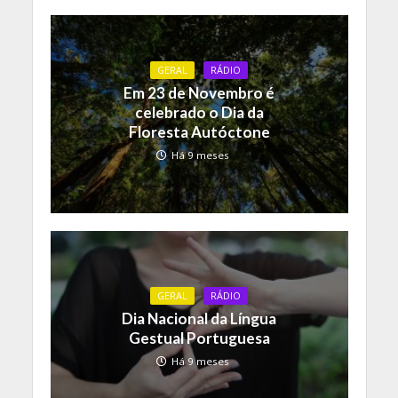
GERAL
RÁDIO
Em 23 de Novembro é
celebrado o Dia da
Floresta Autóctone
Há 9 meses
GERAL
RÁDIO
Dia Nacional da Língua
Gestual Portuguesa
Há 9 meses