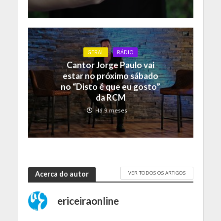
GERAL
RÁDIO
Cantor Jorge Paulo vai
estar no próximo sábado
no “Disto é que eu gosto”
da RCM
Há 9 meses
VER TODOS OS ARTIGOS
Acerca do autor
ericeiraonline