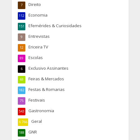
Direito
7
Economia
112
Efemérides & Curiosidades
151
Entrevistas
9
Ericeira TV
12
Escolas
89
Exclusivo Assinantes
6
Feiras & Mercados
69
Festas & Romarias
182
Festivais
75
Gastronomia
543
Geral
6.766
GNR
188