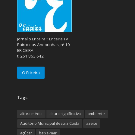
Jornal o Ericeira :: Ericeira TV
Bairro das Andorinhas, nº 10
ERICEIRA
t. 261 863 642
O Ericeira
Tags
altura média
altura significativa
ambiente
Auditório Municipal Beatriz Costa
azeite
açúcar
baixa-mar