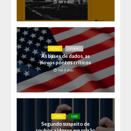
Há 3 dias
GERAL
OPINIÃO
As bases de dados, as
novos pontos críticos
Há 3 dias
GERAL
GNR
Segundo suspeito de
roubos a idosos em prisão