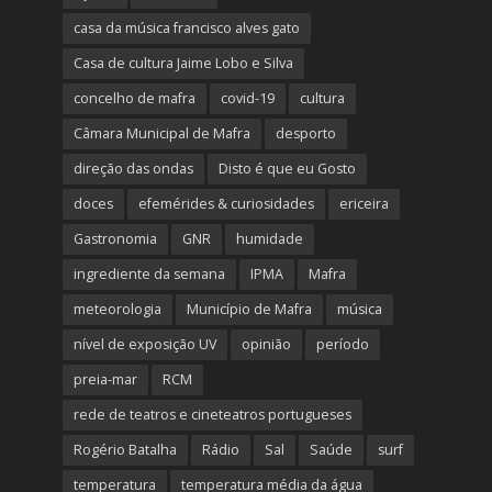
casa da música francisco alves gato
Casa de cultura Jaime Lobo e Silva
concelho de mafra
covid-19
cultura
Câmara Municipal de Mafra
desporto
direção das ondas
Disto é que eu Gosto
doces
efemérides & curiosidades
ericeira
Gastronomia
GNR
humidade
ingrediente da semana
IPMA
Mafra
meteorologia
Município de Mafra
música
nível de exposição UV
opinião
período
preia-mar
RCM
rede de teatros e cineteatros portugueses
Rogério Batalha
Rádio
Sal
Saúde
surf
temperatura
temperatura média da água