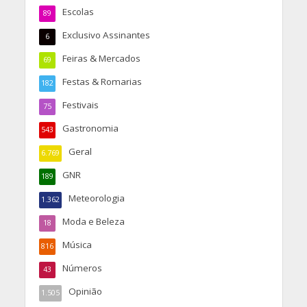
Escolas
89
Exclusivo Assinantes
6
Feiras & Mercados
69
Festas & Romarias
182
Festivais
75
Gastronomia
543
Geral
6.769
GNR
189
Meteorologia
1.362
Moda e Beleza
18
Música
816
Números
43
Opinião
1.505