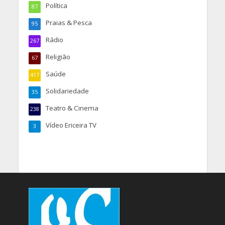
Política
87
Praias & Pesca
95
Rádio
267
Religião
67
Saúde
417
Solidariedade
35
Teatro & Cinema
238
Vídeo Ericeira TV
3