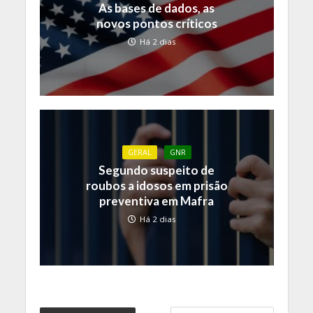
As bases de dados, as
novos pontos críticos
Há 2 dias
GERAL
GNR
Segundo suspeito de
roubos a idosos em prisão
preventiva em Mafra
Há 2 dias