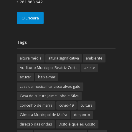
t. 261 863 642
O Ericeira
Tags
altura média
altura significativa
ambiente
Auditório Municipal Beatriz Costa
azeite
açúcar
baixa-mar
casa da música francisco alves gato
Casa de cultura Jaime Lobo e Silva
concelho de mafra
covid-19
cultura
Câmara Municipal de Mafra
desporto
direção das ondas
Disto é que eu Gosto