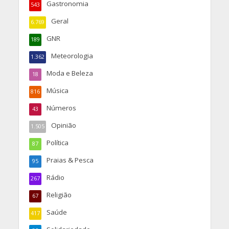
Gastronomia
543
Geral
6.769
GNR
189
Meteorologia
1.362
Moda e Beleza
18
Música
816
Números
43
Opinião
1.505
Política
87
Praias & Pesca
95
Rádio
267
Religião
67
Saúde
417