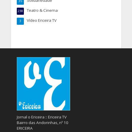
Solidariedade
35
Teatro & Cinema
238
Vídeo Ericeira TV
3
Jornal o Ericeira :: Ericeira TV
Bairro das Andorinhas, nº 10
ERICEIRA