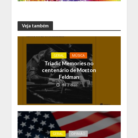
Veja também
GERAL
MÚSICA
Triadic Memories no
centenário de Morton
Feldman
Há 2 dias
GERAL
OPINIÃO