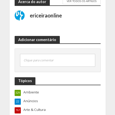
VER TODOS OS ARTIGOS
Acerca do autor
ericeiraonline
Adicionar comentário
Clique para comentar
Tópicos
Ambiente
329
Anúncios
22
Arte & Cultura
767