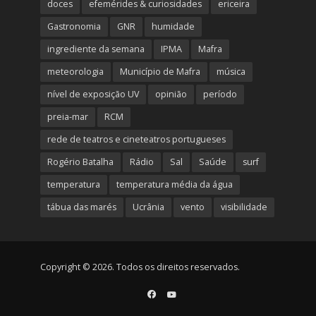
doces
efemérides & curiosidades
ericeira
Gastronomia
GNR
humidade
ingrediente da semana
IPMA
Mafra
meteorologia
Município de Mafra
música
nível de exposição UV
opinião
período
preia-mar
RCM
rede de teatros e cineteatros portugueses
Rogério Batalha
Rádio
Sal
Saúde
surf
temperatura
temperatura média da água
tábua das marés
Ucrânia
vento
visibilidade
Copyright © 2026. Todos os direitos reservados.