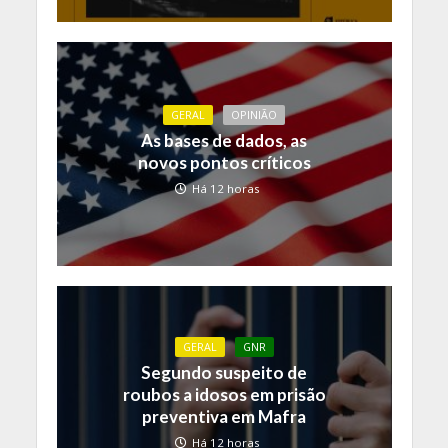
GERAL
OPINIÃO
As bases de dados, as
novos pontos críticos
Há 12 horas
GERAL
GNR
Segundo suspeito de
roubos a idosos em prisão
preventiva em Mafra
Há 12 horas