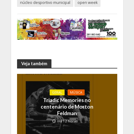
núcleo desportivo municipal
open week
Veja também
GERAL
MÚSICA
Triadic Memories no
centenário de Morton
Feldman
Há 12 horas