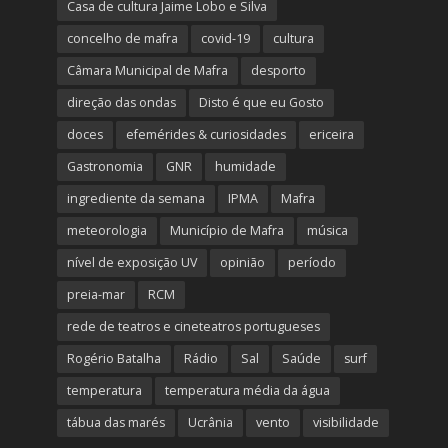
Casa de cultura Jaime Lobo e Silva
concelho de mafra
covid-19
cultura
Câmara Municipal de Mafra
desporto
direção das ondas
Disto é que eu Gosto
doces
efemérides & curiosidades
ericeira
Gastronomia
GNR
humidade
ingrediente da semana
IPMA
Mafra
meteorologia
Município de Mafra
música
nível de exposição UV
opinião
período
preia-mar
RCM
rede de teatros e cineteatros portugueses
Rogério Batalha
Rádio
Sal
Saúde
surf
temperatura
temperatura média da água
tábua das marés
Ucrânia
vento
visibilidade