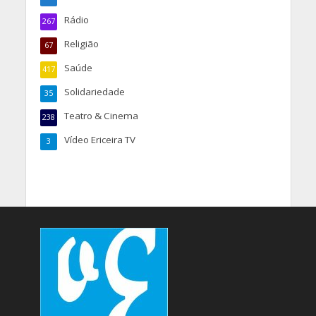
Rádio
267
Religião
67
Saúde
417
Solidariedade
35
Teatro & Cinema
238
Vídeo Ericeira TV
3