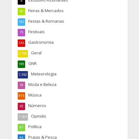
Exclusivo Assinantes
6
Feiras & Mercados
69
Festas & Romarias
182
Festivais
75
Gastronomia
543
Geral
6.769
GNR
189
Meteorologia
1.362
Moda e Beleza
18
Música
816
Números
43
Opinião
1.505
Política
87
Praias & Pesca
95