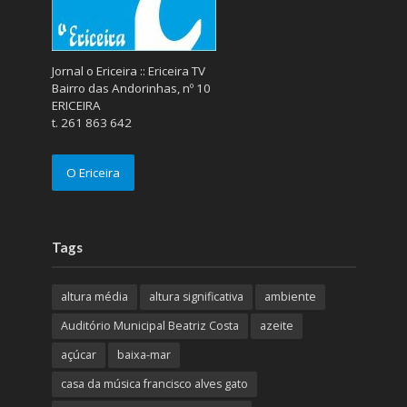
Jornal o Ericeira :: Ericeira TV
Bairro das Andorinhas, nº 10
ERICEIRA
t. 261 863 642
O Ericeira
Tags
altura média
altura significativa
ambiente
Auditório Municipal Beatriz Costa
azeite
açúcar
baixa-mar
casa da música francisco alves gato