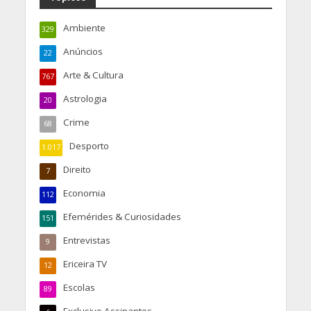
Ambiente
329
Anúncios
22
Arte & Cultura
767
Astrologia
20
Crime
68
Desporto
1.017
Direito
7
Economia
112
Efemérides & Curiosidades
151
Entrevistas
9
Ericeira TV
12
Escolas
89