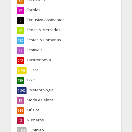
12
Escolas
89
Exclusivo Assinantes
6
Feiras & Mercados
69
Festas & Romarias
182
Festivais
75
Gastronomia
543
Geral
6.769
GNR
189
Meteorologia
1.362
Moda e Beleza
18
Música
816
Números
43
Opinião
1.505