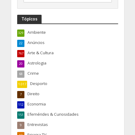
Tópicos
Ambiente
329
Anúncios
22
Arte & Cultura
767
Astrologia
20
Crime
68
Desporto
1.017
Direito
7
Economia
112
Efemérides & Curiosidades
151
Entrevistas
9
Ericeira TV