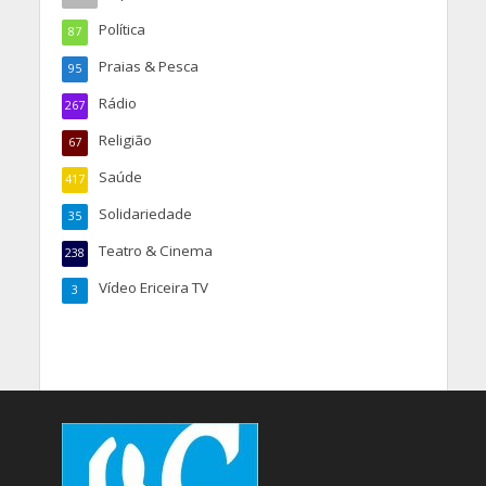
Política
87
Praias & Pesca
95
Rádio
267
Religião
67
Saúde
417
Solidariedade
35
Teatro & Cinema
238
Vídeo Ericeira TV
3