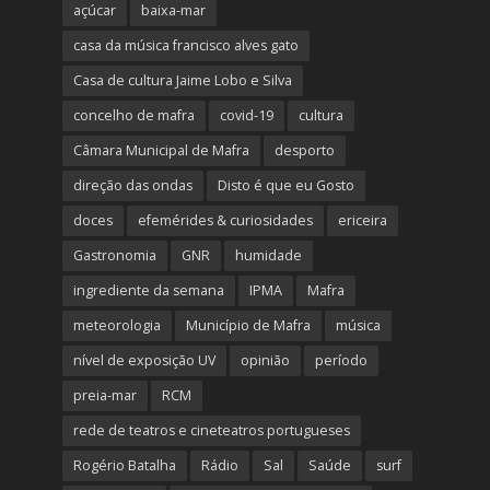
açúcar
baixa-mar
casa da música francisco alves gato
Casa de cultura Jaime Lobo e Silva
concelho de mafra
covid-19
cultura
Câmara Municipal de Mafra
desporto
direção das ondas
Disto é que eu Gosto
doces
efemérides & curiosidades
ericeira
Gastronomia
GNR
humidade
ingrediente da semana
IPMA
Mafra
meteorologia
Município de Mafra
música
nível de exposição UV
opinião
período
preia-mar
RCM
rede de teatros e cineteatros portugueses
Rogério Batalha
Rádio
Sal
Saúde
surf