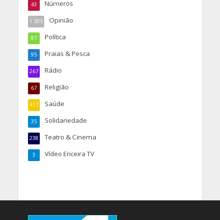
Números
43
Opinião
1.505
Política
87
Praias & Pesca
95
Rádio
267
Religião
67
Saúde
417
Solidariedade
35
Teatro & Cinema
238
Vídeo Ericeira TV
3