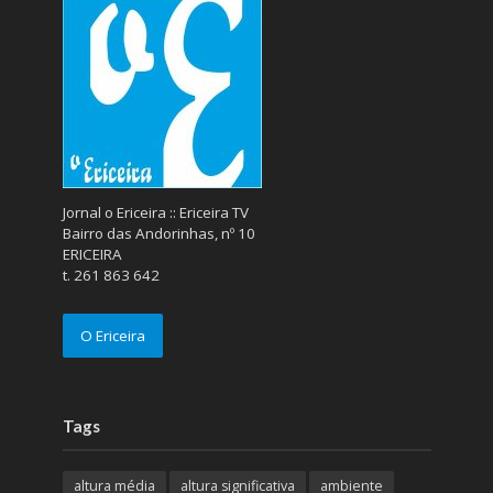
Jornal o Ericeira :: Ericeira TV
Bairro das Andorinhas, nº 10
ERICEIRA
t. 261 863 642
O Ericeira
Tags
altura média
altura significativa
ambiente