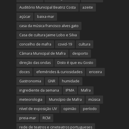
Auditório Municipal Beatriz Costa
azeite
açúcar
baixa-mar
casa da música francisco alves gato
Casa de cultura Jaime Lobo e Silva
concelho de mafra
covid-19
cultura
Câmara Municipal de Mafra
desporto
direção das ondas
Disto é que eu Gosto
doces
efemérides & curiosidades
ericeira
Gastronomia
GNR
humidade
ingrediente da semana
IPMA
Mafra
meteorologia
Município de Mafra
música
nível de exposição UV
opinião
período
preia-mar
RCM
rede de teatros e cineteatros portugueses