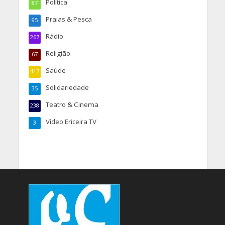
Política
87
Praias & Pesca
95
Rádio
267
Religião
67
Saúde
417
Solidariedade
35
Teatro & Cinema
238
Vídeo Ericeira TV
3