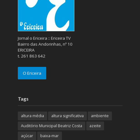
Jornal o Ericeira :: Ericeira TV
Bairro das Andorinhas, nº 10
ERICEIRA
t. 261 863 642
O Ericeira
Tags
altura média
altura significativa
ambiente
Auditório Municipal Beatriz Costa
azeite
açúcar
baixa-mar