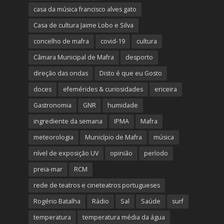
casa da música francisco alves gato
Casa de cultura Jaime Lobo e Silva
concelho de mafra
covid-19
cultura
Câmara Municipal de Mafra
desporto
direção das ondas
Disto é que eu Gosto
doces
efemérides & curiosidades
ericeira
Gastronomia
GNR
humidade
ingrediente da semana
IPMA
Mafra
meteorologia
Município de Mafra
música
nível de exposição UV
opinião
período
preia-mar
RCM
rede de teatros e cineteatros portugueses
Rogério Batalha
Rádio
Sal
Saúde
surf
temperatura
temperatura média da água