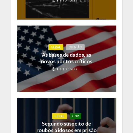
Há 10 horas
GERAL
OPINIÃO
As bases de dados, as
novos pontos críticos
Há 10 horas
GERAL
GNR
Segundo suspeito de
roubos a idosos em prisão