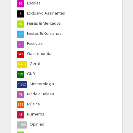
Escolas
89
Exclusivo Assinantes
6
Feiras & Mercados
69
Festas & Romarias
182
Festivais
75
Gastronomia
543
Geral
6.769
GNR
189
Meteorologia
1.362
Moda e Beleza
18
Música
816
Números
43
Opinião
1.505