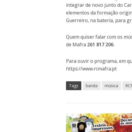
integrar de novo junto do Carl
elementos da formação origin
Guerreiro, na bateria, para g
Quem quiser falar com os mús
de Mafra
261 817 206
.
Para ouvir o programa, em qua
https://www.rcmafra.pt
Tags
banda
música
RC