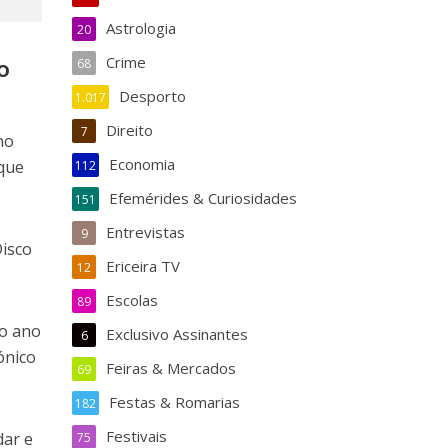
Astrologia
20
Crime
o
68
Desporto
1.017
Direito
7
no
Economia
 que
112
Efemérides & Curiosidades
151
Entrevistas
9
isco
Ericeira TV
12
Escolas
89
no ano
Exclusivo Assinantes
6
ónico
Feiras & Mercados
69
Festas & Romarias
182
Festivais
dar e
75