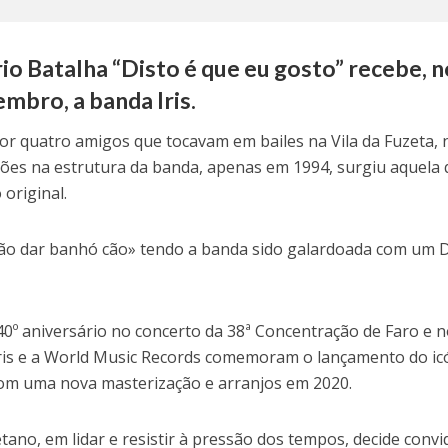
o Batalha “Disto é que eu gosto” recebe, n
mbro, a banda Iris.
por quatro amigos que tocavam em bailes na Vila da Fuzeta, 
ações na estrutura da banda, apenas em 1994, surgiu aquela
 original.
ão dar banhó cão» tendo a banda sido galardoada com um D
40º aniversário no concerto da 38ª Concentração de Faro e 
 Iris e a World Music Records comemoram o lançamento do ic
om uma nova masterização e arranjos em 2020.
tano, em lidar e resistir à pressão dos tempos, decide convi