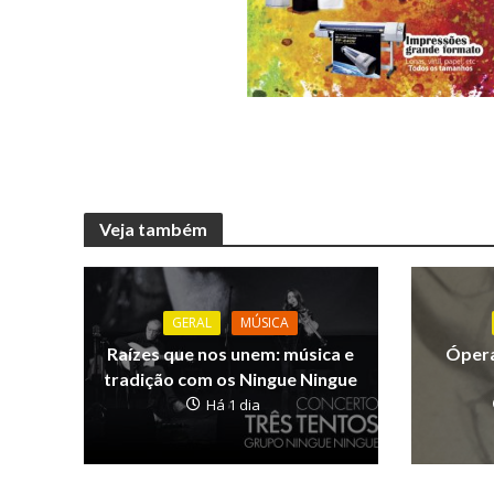
Veja também
GERAL
MÚSICA
Raízes que nos unem: música e
Ópera
tradição com os Ningue Ningue
Há 1 dia