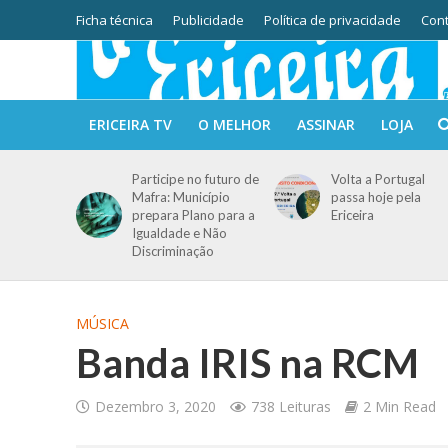
Ficha técnica
Publicidade
Política de privacidade
Cont
ERICEIRA TV
O MELHOR
ASSINAR
LOJA
Participe no futuro de
Volta a Portugal
Mafra: Município
passa hoje pela
prepara Plano para a
Ericeira
Igualdade e Não
Discriminação
MÚSICA
Banda IRIS na RCM
Dezembro 3, 2020
738 Leituras
2 Min Read