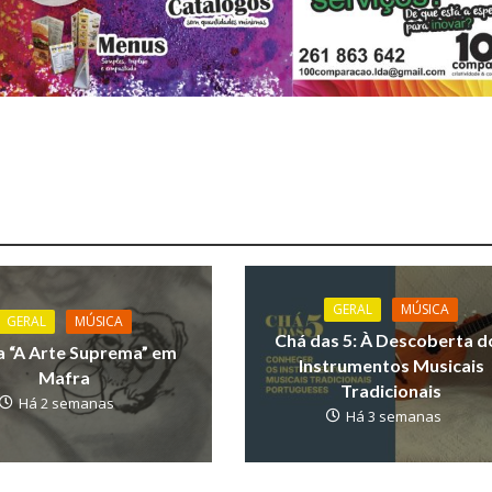
GERAL
MÚSICA
GERAL
MÚSICA
Chá das 5: À Descoberta d
 “A Arte Suprema” em
Instrumentos Musicais
Mafra
Tradicionais
Há 2 semanas
Há 3 semanas