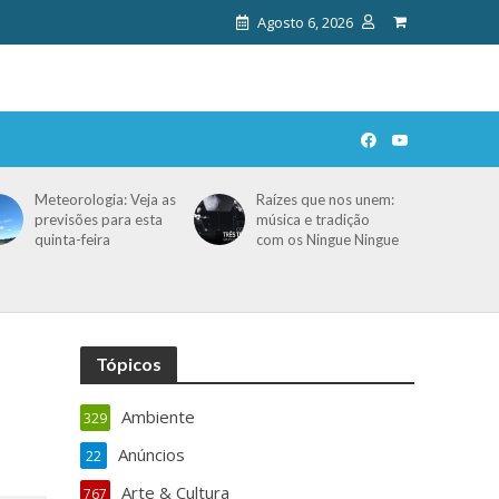
Agosto 6, 2026
Meteorologia: Veja as
Raízes que nos unem:
previsões para esta
música e tradição
quinta-feira
com os Ningue Ningue
Tópicos
Ambiente
329
Anúncios
22
Arte & Cultura
767