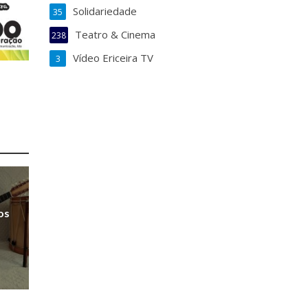
Solidariedade
35
Teatro & Cinema
238
Vídeo Ericeira TV
3
os