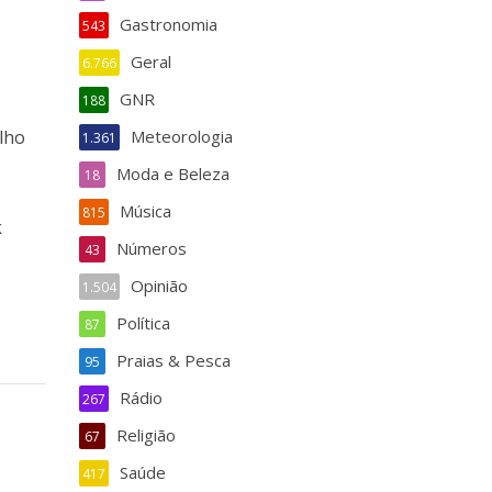
Gastronomia
543
Geral
6.766
GNR
188
lho
Meteorologia
1.361
Moda e Beleza
18
Música
815
k
Números
43
Opinião
1.504
Política
87
Praias & Pesca
95
Rádio
267
Religião
67
Saúde
417