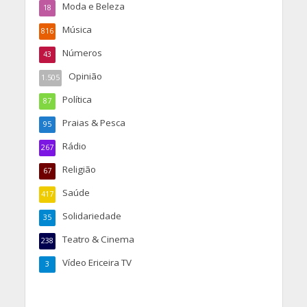
Moda e Beleza
18
Música
816
Números
43
Opinião
1.505
Política
87
Praias & Pesca
95
Rádio
267
Religião
67
Saúde
417
Solidariedade
35
Teatro & Cinema
238
Vídeo Ericeira TV
3