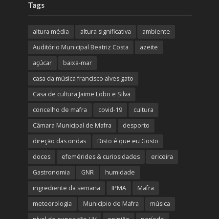
Tags
altura média
altura significativa
ambiente
Auditório Municipal Beatriz Costa
azeite
açúcar
baixa-mar
casa da música francisco alves gato
Casa de cultura Jaime Lobo e Silva
concelho de mafra
covid-19
cultura
Câmara Municipal de Mafra
desporto
direção das ondas
Disto é que eu Gosto
doces
efemérides & curiosidades
ericeira
Gastronomia
GNR
humidade
ingrediente da semana
IPMA
Mafra
meteorologia
Município de Mafra
música