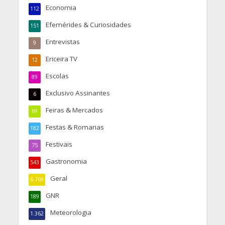
Economia
112
Efemérides & Curiosidades
151
Entrevistas
9
Ericeira TV
12
Escolas
89
Exclusivo Assinantes
6
Feiras & Mercados
69
Festas & Romarias
182
Festivais
75
Gastronomia
543
Geral
6.769
GNR
189
Meteorologia
1.362