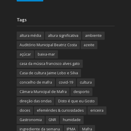
Tags
altura média
altura significativa
ambiente
Auditório Municipal Beatriz Costa
azeite
açúcar
baixa-mar
casa da música francisco alves gato
Casa de cultura Jaime Lobo e Silva
concelho de mafra
covid-19
cultura
Câmara Municipal de Mafra
desporto
direção das ondas
Disto é que eu Gosto
doces
efemérides & curiosidades
ericeira
Gastronomia
GNR
humidade
ingrediente da semana
IPMA
Mafra