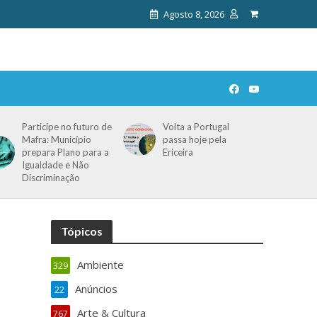
Agosto 8, 2026
Participe no futuro de
Volta a Portugal
Mafra: Município
passa hoje pela
prepara Plano para a
Ericeira
Igualdade e Não
Discriminação
Tópicos
Ambiente
329
Anúncios
22
Arte & Cultura
767