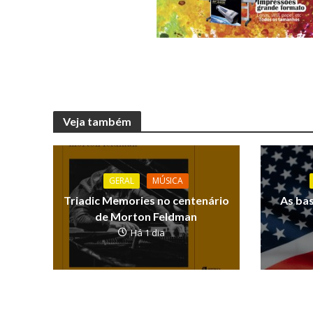
Veja também
GERAL
MÚSICA
Triadic Memories no centenário
As ba
de Morton Feldman
Há 1 dia