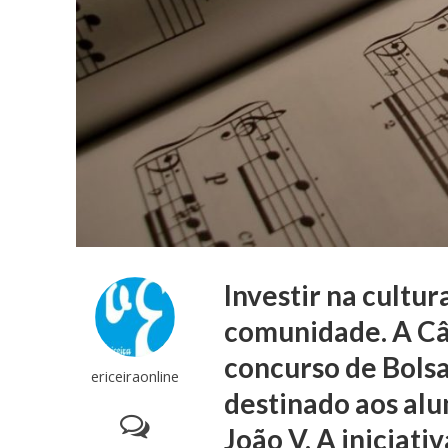
Investir na cultur
comunidade. A Câ
concurso de Bolsa
ericeiraonline
destinado aos al
João V. A iniciati