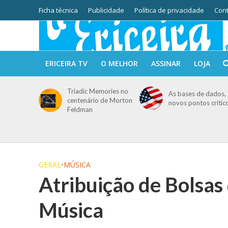
Ficha técnica
Publicidade
Política de privacidade
Cont
ERICEIRA TV
O MELHOR
ASSINAR
LOJA
Triadic Memories no
As bases de dados, 
centenário de Morton
novos pontos crític
Feldman
GERAL
•
MÚSICA
Atribuição de Bolsas
Música