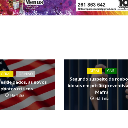
GERAL
GNR
GERAL
OPINIÃO
Segundo suspeito de roubo
ses de dados, as novos
idosos em prisão preventiv
pontos críticos
Mafra
Há 1 dia
Há 1 dia