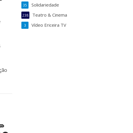
Solidariedade
35
Teatro & Cinema
238
e
Vídeo Ericeira TV
3
s
ação