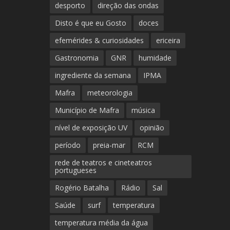
desporto
direção das ondas
Disto é que eu Gosto
doces
efemérides & curiosidades
ericeira
Gastronomia
GNR
humidade
ingrediente da semana
IPMA
Mafra
meteorologia
Município de Mafra
música
nível de exposição UV
opinião
período
preia-mar
RCM
rede de teatros e cineteatros
portugueses
Rogério Batalha
Rádio
Sal
Saúde
surf
temperatura
temperatura média da água