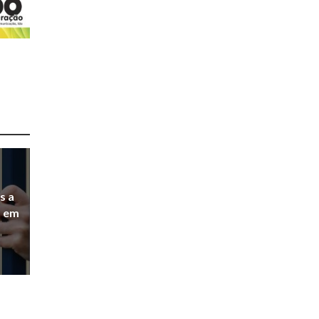
s a
a em