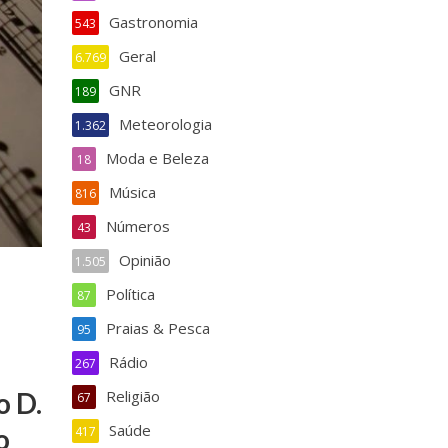
Gastronomia
543
Geral
6.769
GNR
189
Meteorologia
1.362
Moda e Beleza
18
Música
816
Números
43
Opinião
1.505
Política
87
Praias & Pesca
95
Rádio
267
o D.
Religião
67
Saúde
o
417