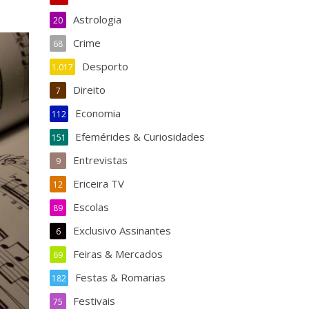
Astrologia
20
Crime
68
Desporto
1.017
Direito
7
Economia
112
Efemérides & Curiosidades
151
Entrevistas
9
Ericeira TV
12
Escolas
89
Exclusivo Assinantes
6
Feiras & Mercados
69
Festas & Romarias
182
Festivais
75