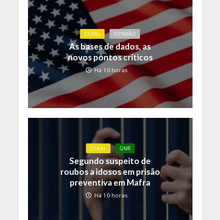
GERAL
OPINIÃO
As bases de dados, as
novos pontos críticos
Há 10 horas
GERAL
GNR
Segundo suspeito de
roubos a idosos em prisão
preventiva em Mafra
Há 10 horas