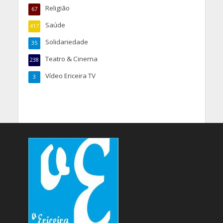
Religião
67
Saúde
417
Solidariedade
35
Teatro & Cinema
238
Vídeo Ericeira TV
3