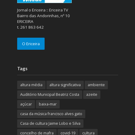
Jornal o Ericeira :: Ericeira TV
Bairro das Andorinhas, nº 10
ERICEIRA
t. 261 863 642
O Ericeira
Tags
altura média
altura significativa
ambiente
Auditório Municipal Beatriz Costa
azeite
açúcar
baixa-mar
casa da música francisco alves gato
Casa de cultura Jaime Lobo e Silva
concelho de mafra
covid-19
cultura