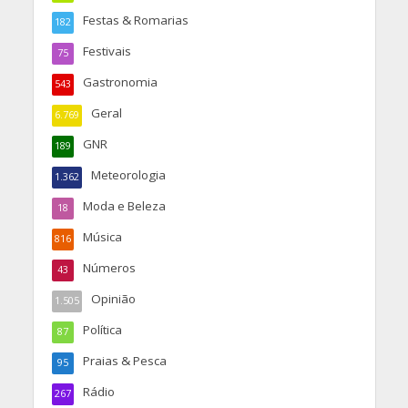
Festas & Romarias
182
Festivais
75
Gastronomia
543
Geral
6.769
GNR
189
Meteorologia
1.362
Moda e Beleza
18
Música
816
Números
43
Opinião
1.505
Política
87
Praias & Pesca
95
Rádio
267