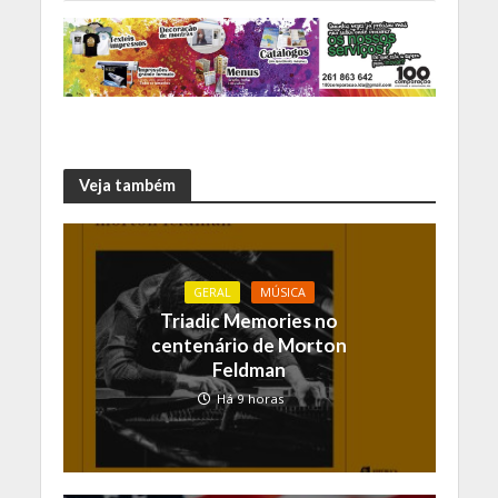
Veja também
GERAL
MÚSICA
Triadic Memories no
centenário de Morton
Feldman
Há 9 horas