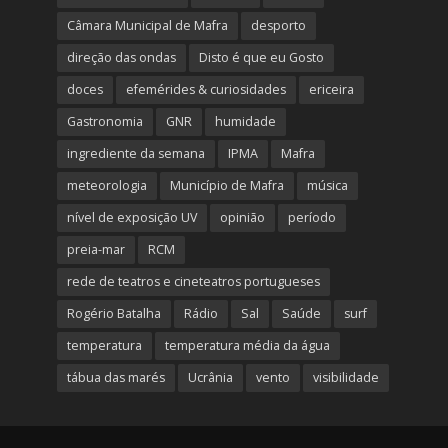
Câmara Municipal de Mafra
desporto
direção das ondas
Disto é que eu Gosto
doces
efemérides & curiosidades
ericeira
Gastronomia
GNR
humidade
ingrediente da semana
IPMA
Mafra
meteorologia
Município de Mafra
música
nível de exposição UV
opinião
período
preia-mar
RCM
rede de teatros e cineteatros portugueses
Rogério Batalha
Rádio
Sal
Saúde
surf
temperatura
temperatura média da água
tábua das marés
Ucrânia
vento
visibilidade