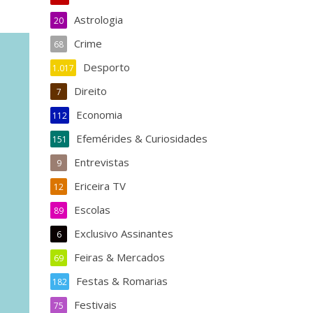
Astrologia
20
Crime
68
Desporto
1.017
Direito
7
Economia
112
Efemérides & Curiosidades
151
Entrevistas
9
Ericeira TV
12
Escolas
89
Exclusivo Assinantes
6
Feiras & Mercados
69
Festas & Romarias
182
Festivais
75