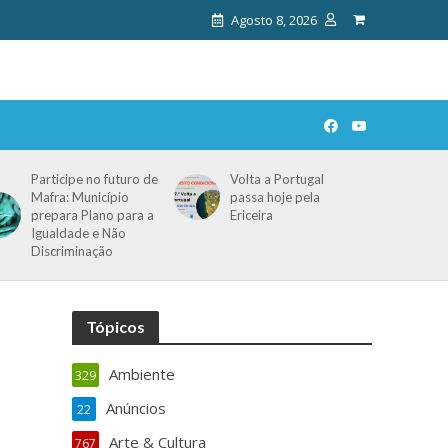
Agosto 8, 2026
Participe no futuro de
Volta a Portugal
Mafra: Município
passa hoje pela
prepara Plano para a
Ericeira
Igualdade e Não
Discriminação
Tópicos
Ambiente
329
Anúncios
22
Arte & Cultura
767