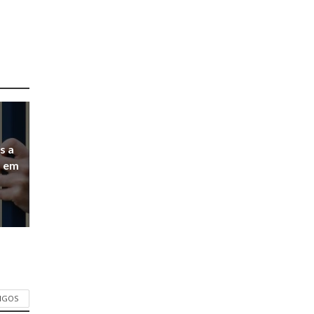
s a
a em
TIGOS