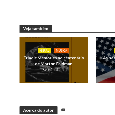
Veja também
GERAL
MÚSICA
Triadic Memories no centenário
As ba
de Morton Feldman
Há 1 dia
Acerca do autor