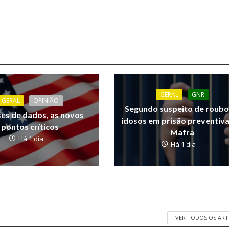
GERAL
GNR
GERAL
OPINIÃO
Segundo suspeito de roubo
ses de dados, as novos
idosos em prisão preventiv
pontos críticos
Mafra
Há 1 dia
Há 1 dia
VER TODOS OS AR