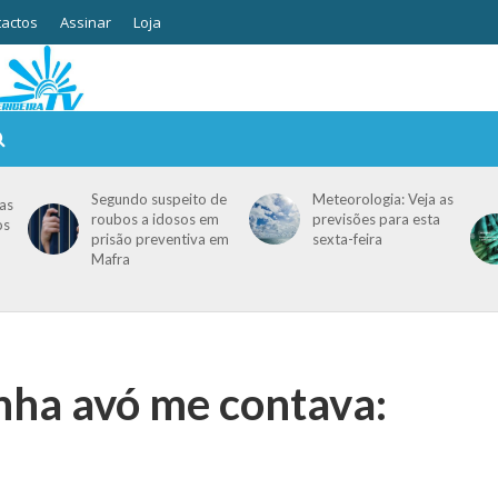
actos
Assinar
Loja
Segundo suspeito de
Meteorologia: Veja as
as
roubos a idosos em
previsões para esta
os
prisão preventiva em
sexta-feira
Mafra
inha avó me contava: