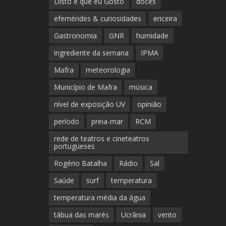
Disto é que eu Gosto
doces
efemérides & curiosidades
ericeira
Gastronomia
GNR
humidade
ingrediente da semana
IPMA
Mafra
meteorologia
Município de Mafra
música
nível de exposição UV
opinião
período
preia-mar
RCM
rede de teatros e cineteatros
portugueses
Rogério Batalha
Rádio
Sal
Saúde
surf
temperatura
temperatura média da água
tábua das marés
Ucrânia
vento