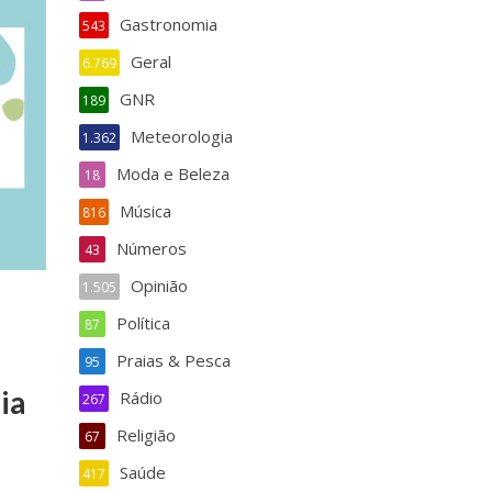
Gastronomia
543
Geral
6.769
GNR
189
Meteorologia
1.362
Moda e Beleza
18
Música
816
Números
43
Opinião
1.505
Política
87
Praias & Pesca
95
ia
Rádio
267
Religião
67
Saúde
417