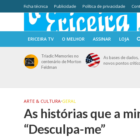
Ficha técnica
Publicidade
Política de privacidade
Cont
ERICEIRA TV
O MELHOR
ASSINAR
LOJA
Triadic Memories no
As bases de dados, 
centenário de Morton
novos pontos crític
Feldman
ARTE & CULTURA
•
GERAL
As histórias que a m
“Desculpa-me”