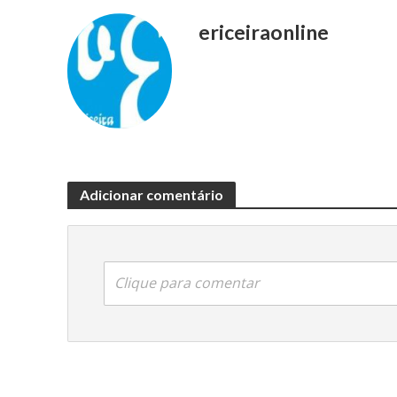
ericeiraonline
Adicionar comentário
Clique para comentar