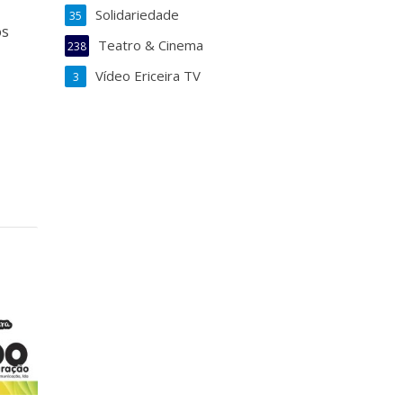
Solidariedade
35
os
Teatro & Cinema
238
Vídeo Ericeira TV
3