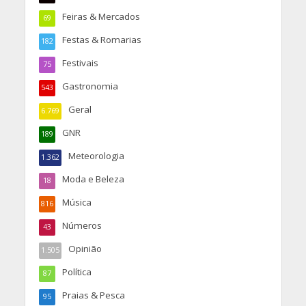
Feiras & Mercados
69
Festas & Romarias
182
Festivais
75
Gastronomia
543
Geral
6.769
GNR
189
Meteorologia
1.362
Moda e Beleza
18
Música
816
Números
43
Opinião
1.505
Política
87
Praias & Pesca
95