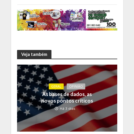
Veja também
GERAL
OPINIÃO
As bases de dados, as
novos pontos críticos
Há 3 dias