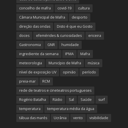
concelho de mafra
covid-19
cultura
Câmara Municipal de Mafra
desporto
direção das ondas
Disto é que eu Gosto
doces
efemérides & curiosidades
ericeira
Gastronomia
GNR
humidade
ingrediente da semana
IPMA
Mafra
meteorologia
Município de Mafra
música
nível de exposição UV
opinião
período
preia-mar
RCM
rede de teatros e cineteatros portugueses
Rogério Batalha
Rádio
Sal
Saúde
surf
temperatura
temperatura média da água
tábua das marés
Ucrânia
vento
visibilidade