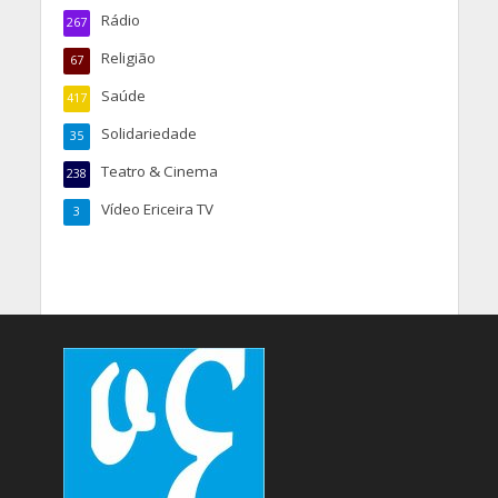
Rádio
267
Religião
67
Saúde
417
Solidariedade
35
Teatro & Cinema
238
Vídeo Ericeira TV
3