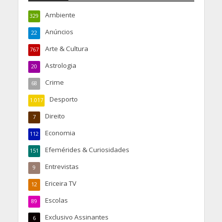
Ambiente
329
Anúncios
22
Arte & Cultura
767
Astrologia
20
Crime
68
Desporto
1.017
Direito
7
Economia
112
Efemérides & Curiosidades
151
Entrevistas
9
Ericeira TV
12
Escolas
89
Exclusivo Assinantes
6