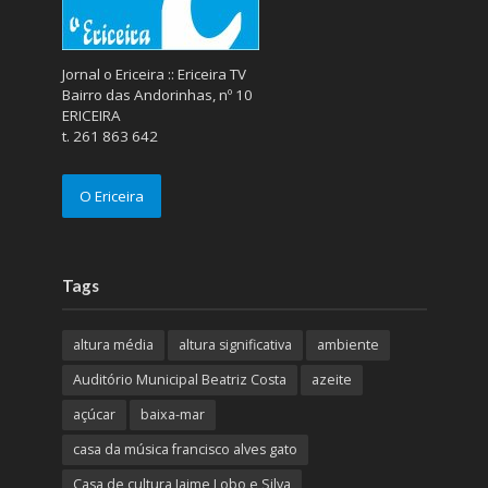
Jornal o Ericeira :: Ericeira TV
Bairro das Andorinhas, nº 10
ERICEIRA
t. 261 863 642
O Ericeira
Tags
altura média
altura significativa
ambiente
Auditório Municipal Beatriz Costa
azeite
açúcar
baixa-mar
casa da música francisco alves gato
Casa de cultura Jaime Lobo e Silva