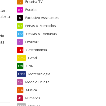
Ericeira TV
12
Escolas
ter,
89
alerta
Exclusivo Assinantes
6
Feiras & Mercados
69
Festas & Romarias
182
 da
Festivais
das
75
Gastronomia
543
Geral
6.769
GNR
189
Meteorologia
1.362
Moda e Beleza
18
Música
816
Números
43