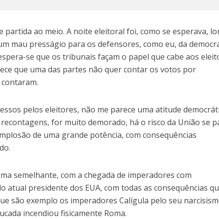
partida ao meio. A noite eleitoral foi, como se esperava, l
 um mau presságio para os defensores, como eu, da democr
 espera-se que os tribunais façam o papel que cabe aos eleit
arece que uma das partes não quer contar os votos por
 contaram.
essos pelos eleitores, não me parece uma atitude democráti
recontagens, for muito demorado, há o risco da União se pa
 implosão de uma grande potência, com consequências
do.
rma semelhante, com a chegada de imperadores com
 do atual presidente dos EUA, com todas as consequências q
que são exemplo os imperadores Calígula pelo seu narcisism
ucada incendiou fisicamente Roma.