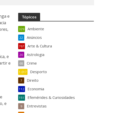
onga e
Tópicos
acia
Ambiente
ores,
329
Anúncios
22
Arte & Cultura
767
Astrologia
20
ca, e
rtir e
Crime
68
Desporto
1.017
Direito
7
Economia
112
ue
Efemérides & Curiosidades
151
o, e
Entrevistas
9