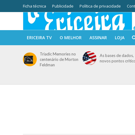
Ficha técnica
Publicidade
Política de privacidade
Cont
ERICEIRA TV
O MELHOR
ASSINAR
LOJA
Triadic Memories no
As bases de dados, 
centenário de Morton
novos pontos crític
Feldman