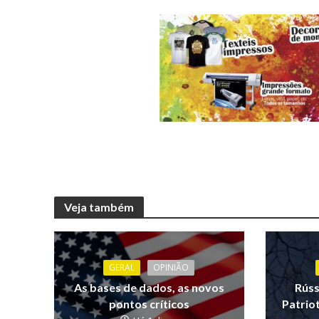
Veja também
GERAL
OPINIÃO
As bases de dados, as novos
Rúss
pontos críticos
Patrio