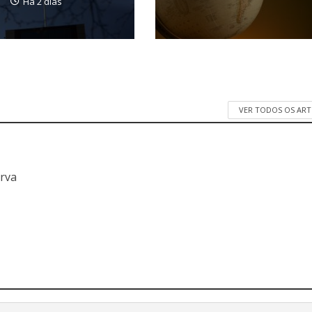
Há 2 dias
VER TODOS OS AR
a
erva