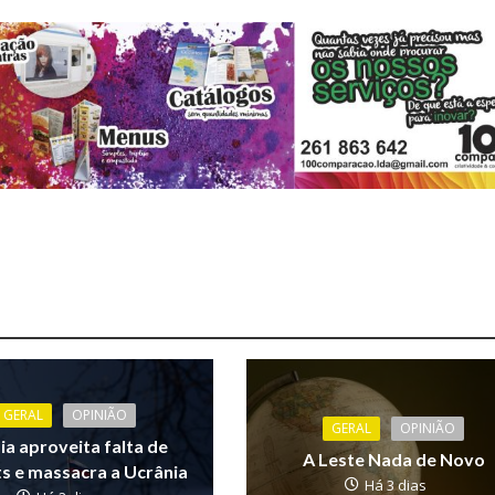
GERAL
OPINIÃO
GERAL
OPINIÃO
ia aproveita falta de
A Leste Nada de Novo
ts e massacra a Ucrânia
Há 3 dias