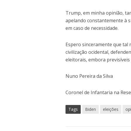
Trump, em minha opinião, tam
apelando constantemente à su
em caso de necessidade.
Espero sinceramente que tal 
civilização ocidental, defende
eleitorais, embora previsíveis 
Nuno Pereira da Silva
Coronel de Infantaria na Res
Tags
Biden
eleições
op