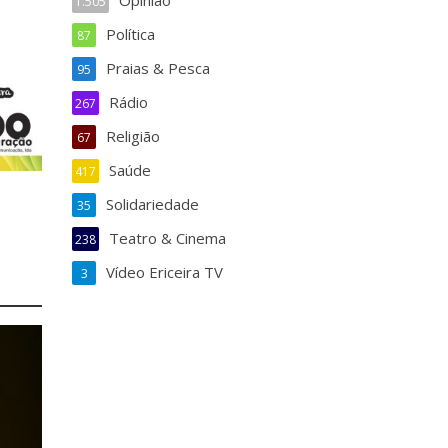
Opinião
1.505
Política
87
Praias & Pesca
95
Rádio
267
Religião
67
Saúde
417
Solidariedade
35
Teatro & Cinema
238
Vídeo Ericeira TV
3