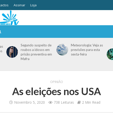
actos
Assinar
Loja
Segundo suspeito de
Meteorologia: Veja as
as
roubos a idosos em
previsões para esta
os
prisão preventiva em
sexta-feira
Mafra
OPINIÃO
As eleições nos USA
Novembro 5, 2020
738 Leituras
2 Min Read