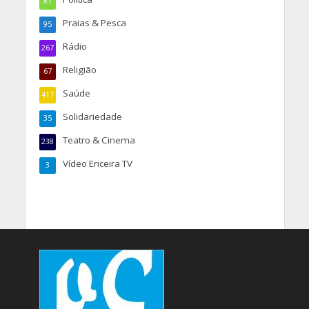
87
Praias & Pesca
95
Rádio
267
Religião
67
Saúde
417
Solidariedade
35
Teatro & Cinema
238
Vídeo Ericeira TV
3