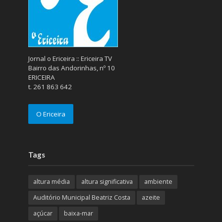
Jornal o Ericeira :: Ericeira TV
Bairro das Andorinhas, nº 10
ERICEIRA
t. 261 863 642
O Ericeira
Tags
altura média
altura significativa
ambiente
Auditório Municipal Beatriz Costa
azeite
açúcar
baixa-mar