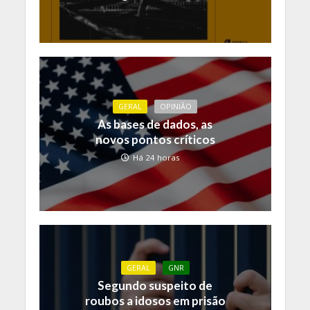
GERAL
OPINIÃO
As bases de dados, as
novos pontos críticos
Há 24 horas
GERAL
GNR
Segundo suspeito de
roubos a idosos em prisão