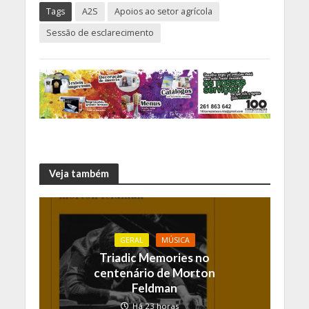
Tags
A2S
Apoios ao setor agrícola
Sessão de esclarecimento
Veja também
GERAL
MÚSICA
Triadic Memories no
centenário de Morton
Feldman
Há 23 horas