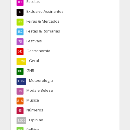
Escolas
89
Exclusivo Assinantes
6
Feiras & Mercados
69
Festas & Romarias
182
Festivais
75
Gastronomia
543
Geral
6.769
GNR
189
Meteorologia
1.362
Moda e Beleza
18
Música
816
Números
43
Opinião
1.505
Política