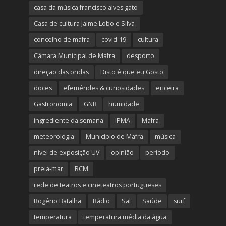
casa da música francisco alves gato
Casa de cultura Jaime Lobo e Silva
concelho de mafra
covid-19
cultura
Câmara Municipal de Mafra
desporto
direção das ondas
Disto é que eu Gosto
doces
efemérides & curiosidades
ericeira
Gastronomia
GNR
humidade
ingrediente da semana
IPMA
Mafra
meteorologia
Município de Mafra
música
nível de exposição UV
opinião
período
preia-mar
RCM
rede de teatros e cineteatros portugueses
Rogério Batalha
Rádio
Sal
Saúde
surf
temperatura
temperatura média da água