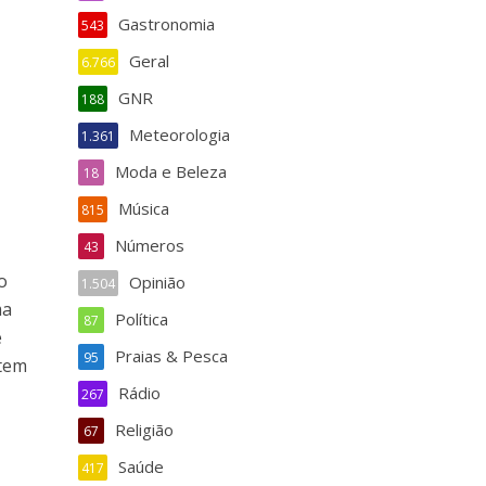
Gastronomia
543
Geral
6.766
GNR
188
Meteorologia
1.361
Moda e Beleza
18
Música
815
Números
43
o
Opinião
1.504
ma
Política
87
e
Praias & Pesca
95
 tem
Rádio
267
Religião
67
Saúde
417