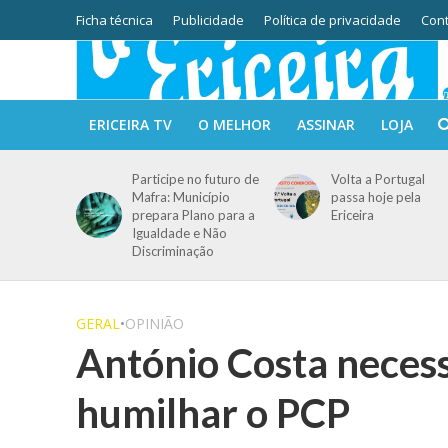
Ficha técnica
Publicidade
Política de privacidade
Cont
ERICEIRA TV
O MELHOR
ASSINAR
LOJA
Participe no futuro de
Volta a Portugal
Mafra: Município
passa hoje pela
prepara Plano para a
Ericeira
Igualdade e Não
Discriminação
GERAL
•
OPINIÃO
António Costa neces
humilhar o PCP