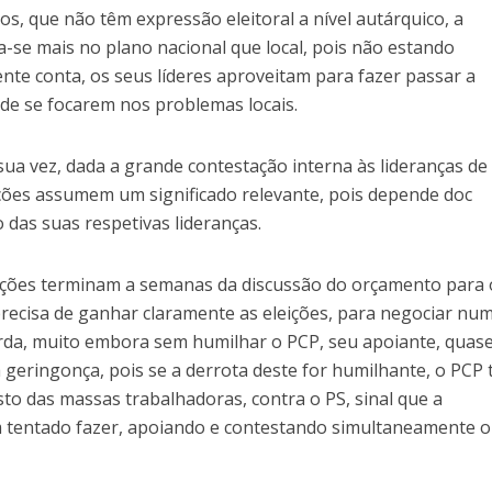
s, que não têm expressão eleitoral a nível autárquico, a
ga-se mais no plano nacional que local, pois não estando
nte conta, os seus líderes aproveitam para fazer passar a
de se focarem nos problemas locais.
ua vez, dada a grande contestação interna às lideranças de
ições assumem um significado relevante, pois depende doc
 das suas respetivas lideranças.
eições terminam a semanas da discussão do orçamento para 
recisa de ganhar claramente as eleições, para negociar nu
rda, muito embora sem humilhar o PCP, seu apoiante, quas
da geringonça, pois se a derrota deste for humilhante, o PCP
esto das massas trabalhadoras, contra o PS, sinal que a
m tentado fazer, apoiando e contestando simultaneamente o