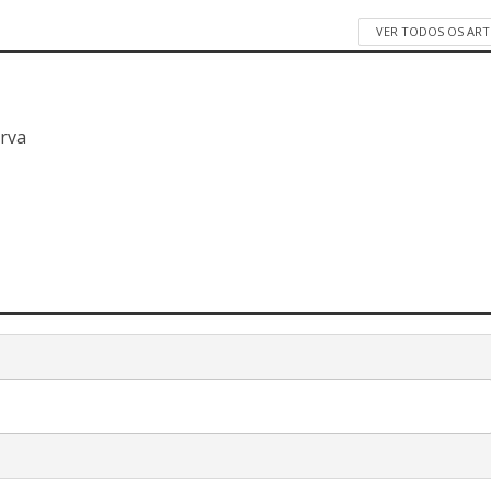
VER TODOS OS AR
a
erva