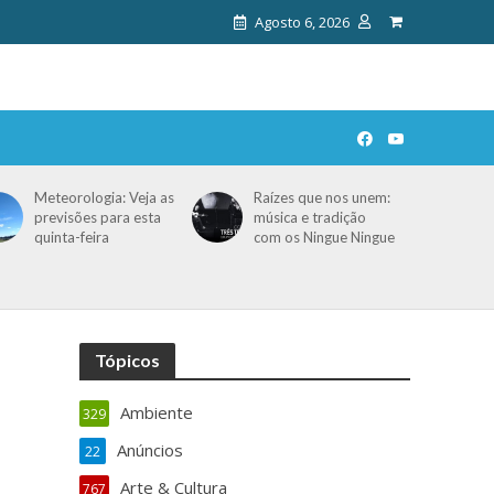
Agosto 6, 2026
Meteorologia: Veja as
Raízes que nos unem:
previsões para esta
música e tradição
quinta-feira
com os Ningue Ningue
Tópicos
Ambiente
329
Anúncios
22
Arte & Cultura
767