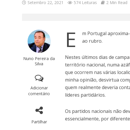
Setembro 22, 2021
574 Leituras
2 Min Read
E
m Portugal aproxima-s
ao rubro.
Nestes últimos dias de campa
Nuno Pereira da
Silva
território nacional, numa azá
que ocorrem nas várias localid
minha opinião, desvirtua compl
quem realmente deveria contar
Adicionar
comentário
líderes partidários.
Os partidos nacionais não dev
essencialmente, por diferent
Partilhar