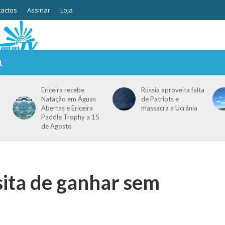
actos
Assinar
Loja
Ericeira recebe
Rússia aproveita falta
Natação em Águas
de Patriots e
Abertas e Ericeira
massacra a Ucrânia
Paddle Trophy a 15
de Agosto
sita de ganhar sem