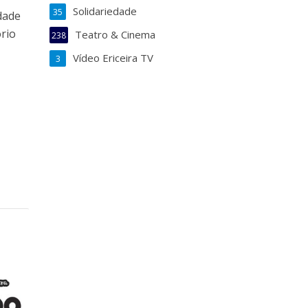
Solidariedade
35
dade
ório
Teatro & Cinema
238
Vídeo Ericeira TV
3