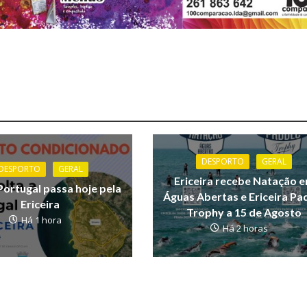
DESPORTO
GERAL
DESPORTO
GERAL
Ericeira recebe Natação 
Portugal passa hoje pela
Águas Abertas e Ericeira Pa
Ericeira
Trophy a 15 de Agosto
Há 1 hora
Há 2 horas