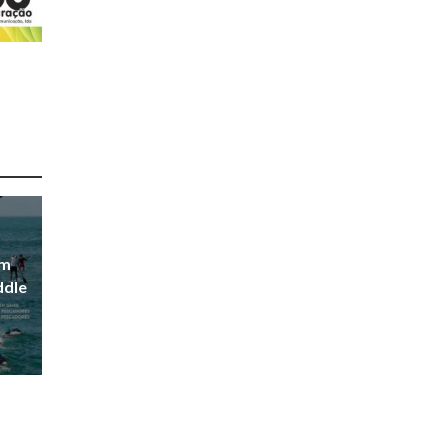
em
ddle