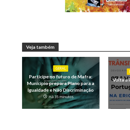
Veja também
GERAL
Participe no futuro de Mafra:
Volta a 
Município prepara Plano para a
Igualdade e Não Discriminação
Há 35 minutos