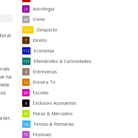
Astrologia
20
Crime
68
Desporto
1.017
toral
Direito
7
Economia
112
Efemérides & Curiosidades
151
orais
Entrevistas
9
que na
Ericeira TV
12
 nele
 os
Escolas
89
Exclusivo Assinantes
6
Feiras & Mercados
69
 ter,
Festas & Romarias
182
Festivais
75