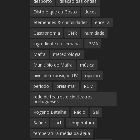
desporto
direção das ondas
Disto é que eu Gosto
doces
efemérides & curiosidades
ericeira
Gastronomia
GNR
humidade
ingrediente da semana
IPMA
Mafra
meteorologia
Município de Mafra
música
nível de exposição UV
opinião
período
preia-mar
RCM
rede de teatros e cineteatros
portugueses
Rogério Batalha
Rádio
Sal
Saúde
surf
temperatura
temperatura média da água