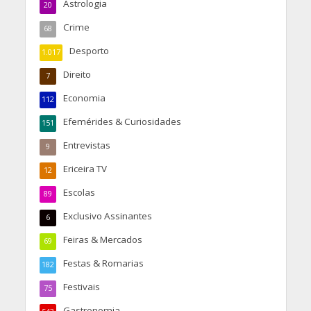
Astrologia
20
Crime
68
Desporto
1.017
Direito
7
Economia
112
Efemérides & Curiosidades
151
Entrevistas
9
Ericeira TV
12
Escolas
89
Exclusivo Assinantes
6
Feiras & Mercados
69
Festas & Romarias
182
Festivais
75
Gastronomia