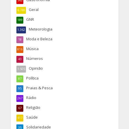
543
Geral
6.769
GNR
189
Meteorologia
1.362
Moda e Beleza
18
Música
816
Números
43
Opinião
1.505
Política
87
Praias & Pesca
95
Rádio
267
Religião
67
Saúde
417
Solidariedade
35