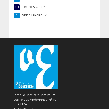
Teatro & Cinema
238
Vídeo Ericeira TV
3
Jornal o Ericeira :: Ericeira TV
Bairro das Andorinhas, nº 10
ERICEIRA
t. 261 863 642