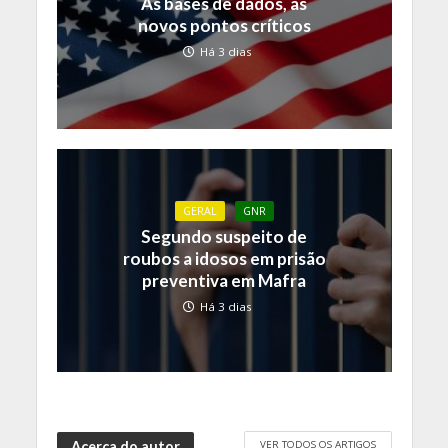
As bases de dados, as
novos pontos críticos
Há 3 dias
GERAL
GNR
Segundo suspeito de
roubos a idosos em prisão
preventiva em Mafra
Há 3 dias
VER TODOS OS ARTIGOS
Acerca do autor