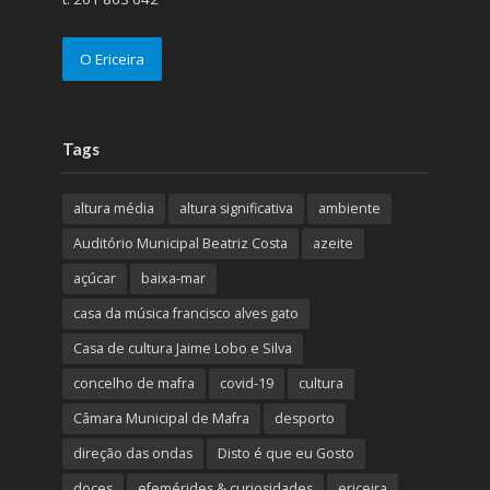
O Ericeira
Tags
altura média
altura significativa
ambiente
Auditório Municipal Beatriz Costa
azeite
açúcar
baixa-mar
casa da música francisco alves gato
Casa de cultura Jaime Lobo e Silva
concelho de mafra
covid-19
cultura
Câmara Municipal de Mafra
desporto
direção das ondas
Disto é que eu Gosto
doces
efemérides & curiosidades
ericeira