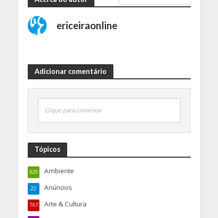
ericeiraonline
Adicionar comentário
Clique para comentar
Tópicos
Ambiente
329
Anúncios
22
Arte & Cultura
767