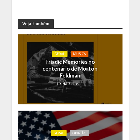
Veja também
GERAL
MÚSICA
Triadic Memories no
centenário de Morton
Feldman
Há 3 dias
GERAL
OPINIÃO