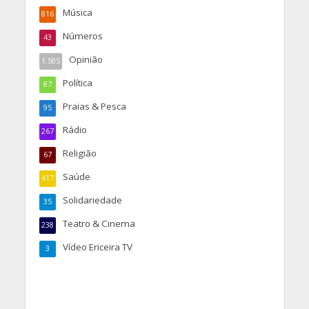
Música
816
Números
43
Opinião
1.505
Política
87
Praias & Pesca
95
Rádio
267
Religião
67
Saúde
417
Solidariedade
35
Teatro & Cinema
238
Vídeo Ericeira TV
3