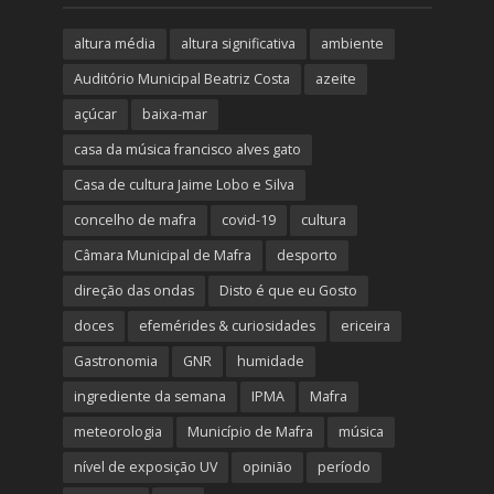
altura média
altura significativa
ambiente
Auditório Municipal Beatriz Costa
azeite
açúcar
baixa-mar
casa da música francisco alves gato
Casa de cultura Jaime Lobo e Silva
concelho de mafra
covid-19
cultura
Câmara Municipal de Mafra
desporto
direção das ondas
Disto é que eu Gosto
doces
efemérides & curiosidades
ericeira
Gastronomia
GNR
humidade
ingrediente da semana
IPMA
Mafra
meteorologia
Município de Mafra
música
nível de exposição UV
opinião
período