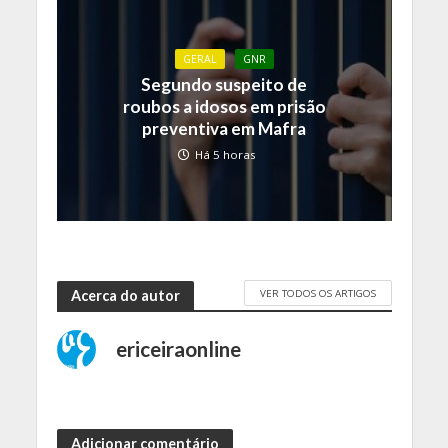
GERAL
GNR
Segundo suspeito de
roubos a idosos em prisão
preventiva em Mafra
Há 5 horas
VER TODOS OS ARTIGOS
Acerca do autor
ericeiraonline
Adicionar comentário