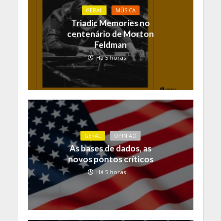
GERAL
MÚSICA
Triadic Memories no
centenário de Morton
Feldman
Há 5 horas
GERAL
OPINIÃO
As bases de dados, as
novos pontos críticos
Há 5 horas