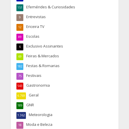
Efemérides & Curiosidades
151
Entrevistas
9
Ericeira TV
12
Escolas
89
Exclusivo Assinantes
6
Feiras & Mercados
69
Festas & Romarias
182
Festivais
75
Gastronomia
543
Geral
6.769
GNR
189
Meteorologia
1.362
Moda e Beleza
18