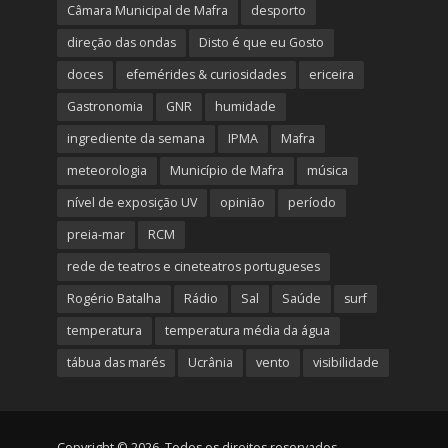
Câmara Municipal de Mafra
desporto
direção das ondas
Disto é que eu Gosto
doces
efemérides & curiosidades
ericeira
Gastronomia
GNR
humidade
ingrediente da semana
IPMA
Mafra
meteorologia
Município de Mafra
música
nível de exposição UV
opinião
período
preia-mar
RCM
rede de teatros e cineteatros portugueses
Rogério Batalha
Rádio
Sal
Saúde
surf
temperatura
temperatura média da água
tábua das marés
Ucrânia
vento
visibilidade
Copyright © 2026. Todos os direitos reservados.