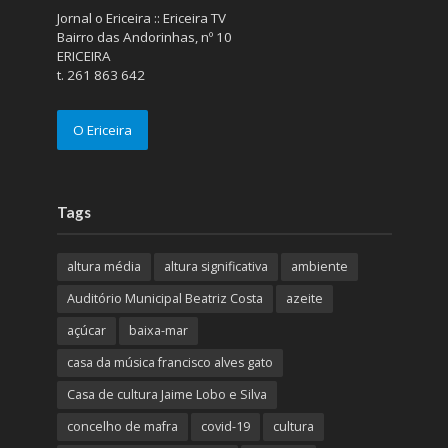
Jornal o Ericeira :: Ericeira TV
Bairro das Andorinhas, nº 10
ERICEIRA
t. 261 863 642
O Ericeira
Tags
altura média
altura significativa
ambiente
Auditório Municipal Beatriz Costa
azeite
açúcar
baixa-mar
casa da música francisco alves gato
Casa de cultura Jaime Lobo e Silva
concelho de mafra
covid-19
cultura