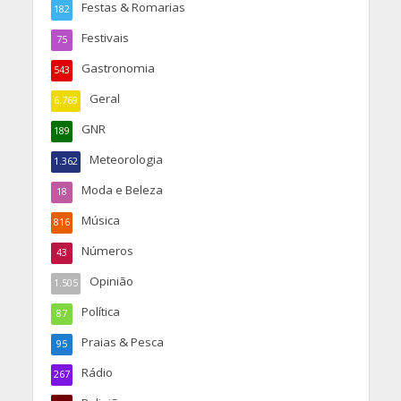
Festas & Romarias
182
Festivais
75
Gastronomia
543
Geral
6.769
GNR
189
Meteorologia
1.362
Moda e Beleza
18
Música
816
Números
43
Opinião
1.505
Política
87
Praias & Pesca
95
Rádio
267