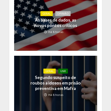
GERAL
OPINIÃO
As bases de dados, as
novos pontos críticos
Há 8 horas
GERAL
GNR
Segundo suspeito de
roubos a idosos em prisão
preventiva em Mafra
Há 8 horas