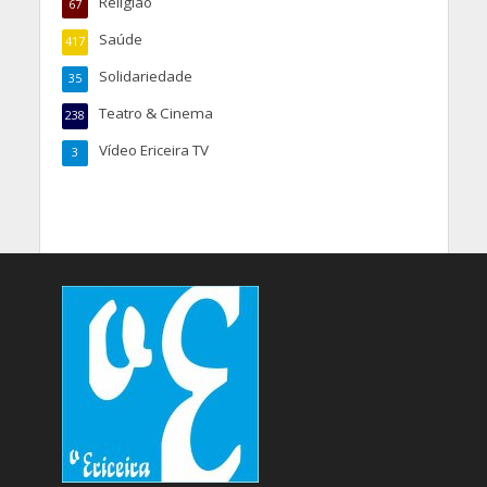
Religião
67
Saúde
417
Solidariedade
35
Teatro & Cinema
238
Vídeo Ericeira TV
3