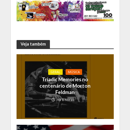
Veja também
GERAL
MÚSICA
Triadic Memories no
centenário de Morton
Feldman
Há 8 horas