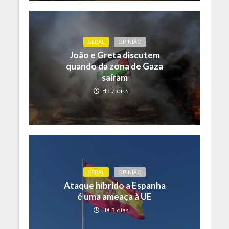
GERAL
OPINIÃO
João e Greta discutem
quando da zona de Gaza
saíram
Há 2 dias
GERAL
OPINIÃO
Ataque híbrido a Espanha
é uma ameaça à UE
Há 3 dias