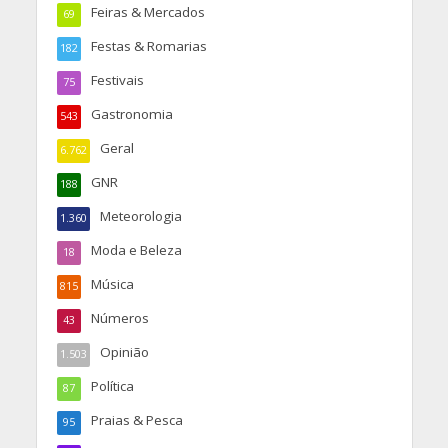
Feiras & Mercados
69
Festas & Romarias
182
Festivais
75
Gastronomia
543
Geral
6.762
GNR
188
Meteorologia
1.360
Moda e Beleza
18
Música
815
Números
43
Opinião
1.503
Política
87
Praias & Pesca
95