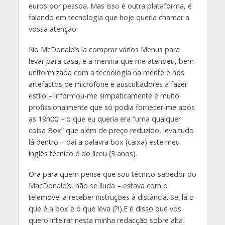
euros por pessoa. Mas isso é outra plataforma, é
falando em tecnologia que hoje queria chamar a
vossa atenção.
No McDonald’s ia comprar vários Menus para
levar para casa, e a menina que me atendeu, bem
uniformizada com a tecnologia na mente e nos
artefactos de microfone e auscultadores a fazer
estilo – informou-me simpaticamente e muito
profissionalmente que só podia fornecer-me após
as 19h00 – o que eu queria era “uma qualquer
coisa Box” que além de preço reduzido, leva tudo
lá dentro – daí a palavra box (caixa) este meu
inglês técnico é do liceu (3 anos).
Ora para quem pense que sou técnico-sabedor do
MacDonald’s, não se iluda – estava com o
telemóvel a receber instruções à distância. Sei lá o
que é a box e o que leva (?!).E é disso que vos
quero inteirar nesta minha redacção sobre alta