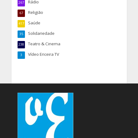
Rádio
267
Religião
67
Saúde
417
Solidariedade
35
Teatro & Cinema
238
Vídeo Ericeira TV
3