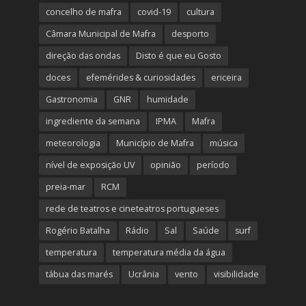
concelho de mafra
covid-19
cultura
Câmara Municipal de Mafra
desporto
direção das ondas
Disto é que eu Gosto
doces
efemérides & curiosidades
ericeira
Gastronomia
GNR
humidade
ingrediente da semana
IPMA
Mafra
meteorologia
Município de Mafra
música
nível de exposição UV
opinião
período
preia-mar
RCM
rede de teatros e cineteatros portugueses
Rogério Batalha
Rádio
Sal
Saúde
surf
temperatura
temperatura média da água
tábua das marés
Ucrânia
vento
visibilidade