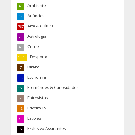
Ambiente
329
Anúncios
22
Arte & Cultura
767
Astrologia
20
Crime
68
Desporto
1.015
Direito
7
Economia
112
Efemérides & Curiosidades
151
Entrevistas
9
Ericeira TV
12
Escolas
89
Exclusivo Assinantes
6