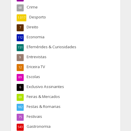
Crime
68
Desporto
1.017
Direito
7
Economia
112
Efemérides & Curiosidades
151
Entrevistas
9
Ericeira TV
12
Escolas
89
Exclusivo Assinantes
6
Feiras & Mercados
69
Festas & Romarias
182
Festivais
75
Gastronomia
543