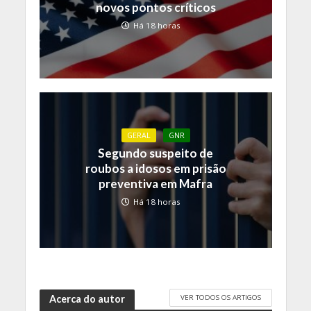
novos pontos críticos
Há 18 horas
GERAL
GNR
Segundo suspeito de
roubos a idosos em prisão
preventiva em Mafra
Há 18 horas
VER TODOS OS ARTIGOS
Acerca do autor