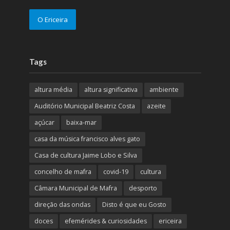
O Ericeira
Tags
altura média
altura significativa
ambiente
Auditório Municipal Beatriz Costa
azeite
açúcar
baixa-mar
casa da música francisco alves gato
Casa de cultura Jaime Lobo e Silva
concelho de mafra
covid-19
cultura
Câmara Municipal de Mafra
desporto
direção das ondas
Disto é que eu Gosto
doces
efemérides & curiosidades
ericeira