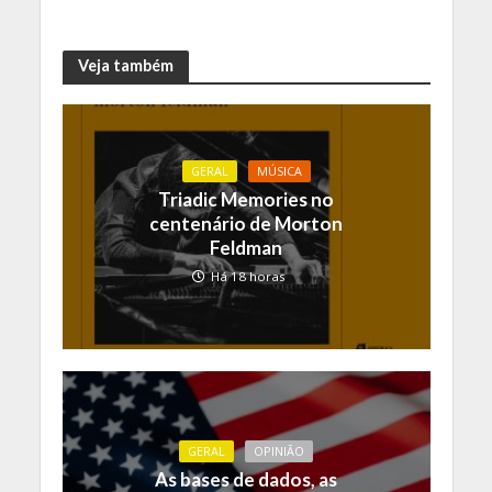
Veja também
GERAL
MÚSICA
Triadic Memories no
centenário de Morton
Feldman
Há 18 horas
GERAL
OPINIÃO
As bases de dados, as