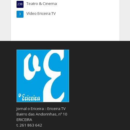
Teatro & Cinema
238
Vídeo Ericeira TV
3
Jornal o Ericeira :: Ericeira TV
Bairro das Andorinhas, nº 10
ERICEIRA
t. 261 863 642