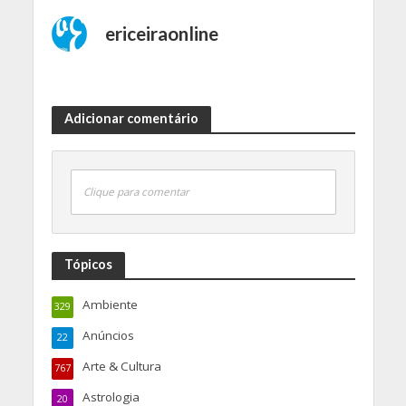
ericeiraonline
Adicionar comentário
Clique para comentar
Tópicos
Ambiente
329
Anúncios
22
Arte & Cultura
767
Astrologia
20