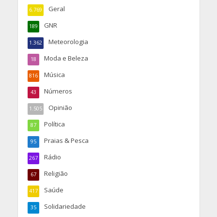
Geral
6.769
GNR
189
Meteorologia
1.362
Moda e Beleza
18
Música
816
Números
43
Opinião
1.505
Política
87
Praias & Pesca
95
Rádio
267
Religião
67
Saúde
417
Solidariedade
35