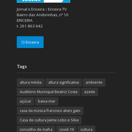
Jornal o Ericeira :: Ericeira TV
Bairro das Andorinhas, nº 10
ERICEIRA
t. 261 863 642
O Ericeira
Tags
altura média
altura significativa
ambiente
Auditório Municipal Beatriz Costa
azeite
açúcar
baixa-mar
casa da música francisco alves gato
Casa de cultura Jaime Lobo e Silva
concelho de mafra
covid-19
cultura