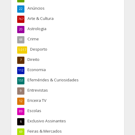
Anúncios
22
Arte & Cultura
767
Astrologia
20
Crime
68
Desporto
1.017
Direito
7
Economia
112
Efemérides & Curiosidades
151
Entrevistas
9
Ericeira TV
12
Escolas
89
Exclusivo Assinantes
6
Feiras & Mercados
69