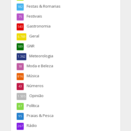
Festas & Romarias
182
Festivais
75
Gastronomia
543
Geral
6.769
GNR
189
Meteorologia
1.362
Moda e Beleza
18
Música
816
Números
43
Opinião
1.505
Política
87
Praias & Pesca
95
Rádio
267