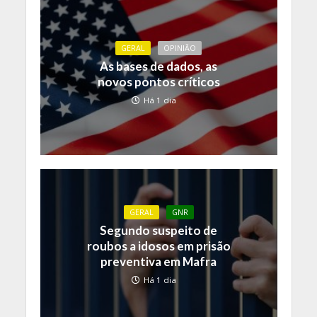
GERAL
OPINIÃO
As bases de dados, as
novos pontos críticos
Há 1 dia
GERAL
GNR
Segundo suspeito de
roubos a idosos em prisão
preventiva em Mafra
Há 1 dia