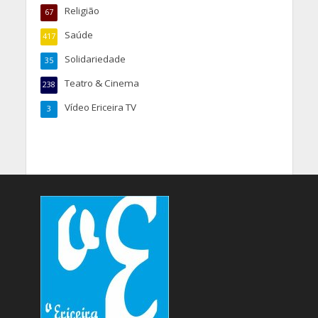
Religião
67
Saúde
417
Solidariedade
35
Teatro & Cinema
238
Vídeo Ericeira TV
3