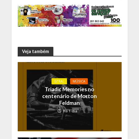
Veja também
GERAL
MÚSICA
Triadic Memories no
centenário de Morton
Feldman
Há 1 dia