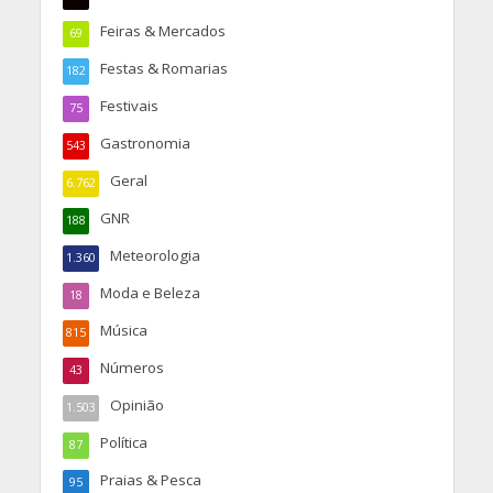
Feiras & Mercados
69
Festas & Romarias
182
Festivais
75
Gastronomia
543
Geral
6.762
GNR
188
Meteorologia
1.360
Moda e Beleza
18
Música
815
Números
43
Opinião
1.503
Política
87
Praias & Pesca
95