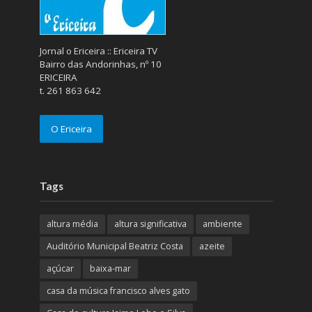
Jornal o Ericeira :: Ericeira TV
Bairro das Andorinhas, nº 10
ERICEIRA
t. 261 863 642
O Ericeira
Tags
altura média
altura significativa
ambiente
Auditório Municipal Beatriz Costa
azeite
açúcar
baixa-mar
casa da música francisco alves gato