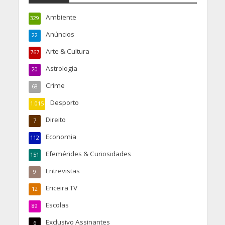
Ambiente
329
Anúncios
22
Arte & Cultura
767
Astrologia
20
Crime
68
Desporto
1.015
Direito
7
Economia
112
Efemérides & Curiosidades
151
Entrevistas
9
Ericeira TV
12
Escolas
89
Exclusivo Assinantes
6