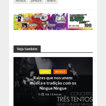
música
pintura
teatro
Veja também
GERAL
MÚSICA
Raízes que nos unem:
música e tradição com os
Ningue Ningue
Há 13 horas