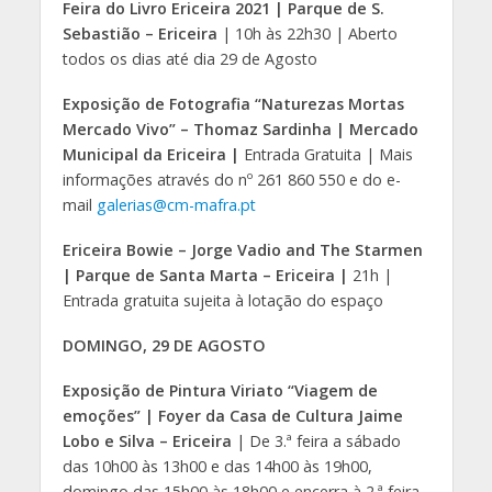
Feira do Livro Ericeira 2021 | Parque de S.
Sebastião – Ericeira
| 10h às 22h30 | Aberto
todos os dias até dia 29 de Agosto
Exposição de Fotografia “Naturezas Mortas
Mercado Vivo” – Thomaz Sardinha | Mercado
Municipal da Ericeira |
Entrada Gratuita | Mais
informações através do nº 261 860 550 e do e-
mail
galerias@cm-mafra.pt
Ericeira Bowie – Jorge Vadio and The Starmen
| Parque de Santa Marta – Ericeira |
21h |
Entrada gratuita sujeita à lotação do espaço
DOMINGO, 29 DE AGOSTO
Exposição de Pintura Viriato “Viagem de
emoções” | Foyer da Casa de Cultura Jaime
Lobo e Silva – Ericeira
| De 3.ª feira a sábado
das 10h00 às 13h00 e das 14h00 às 19h00,
domingo das 15h00 às 18h00 e encerra à 2.ª feira