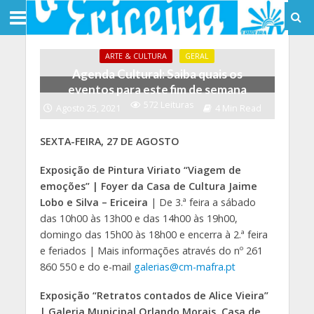
ARTE & CULTURA
GERAL
Agenda Cultural: Saiba quais os
eventos para este fim de semana
572 Leituras
Agosto 25, 2021
4 Min Read
SEXTA-FEIRA, 27 DE AGOSTO
Exposição de Pintura Viriato “Viagem de
emoções” | Foyer da Casa de Cultura Jaime
Lobo e Silva – Ericeira
| De 3.ª feira a sábado
das 10h00 às 13h00 e das 14h00 às 19h00,
domingo das 15h00 às 18h00 e encerra à 2.ª feira
e feriados | Mais informações através do nº 261
860 550 e do e-mail
galerias@cm-mafra.pt
Exposição “Retratos contados de Alice Vieira”
| Galeria Municipal Orlando Morais, Casa de