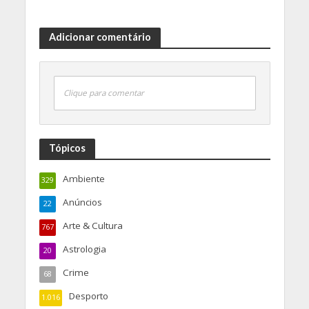
Adicionar comentário
Clique para comentar
Tópicos
Ambiente
329
Anúncios
22
Arte & Cultura
767
Astrologia
20
Crime
68
Desporto
1.016