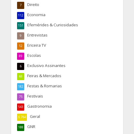
Direito
7
Economia
112
Efemérides & Curiosidades
151
Entrevistas
9
Ericeira TV
12
Escolas
89
Exclusivo Assinantes
6
Feiras & Mercados
69
Festas & Romarias
182
Festivais
75
Gastronomia
543
Geral
6.764
GNR
188