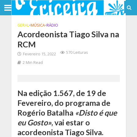
GERAL
•
MÚSICA
•
RÁDIO
Acordeonista Tiago Silva na
RCM
570 Leituras
Fevereiro 15, 2022
2 Min Read
Na edição 1.567, de 19 de
Fevereiro, do programa de
Rogério Batalha
«Disto é que
eu Gosto»
, vai estar o
acordeonista Tiago Silva.