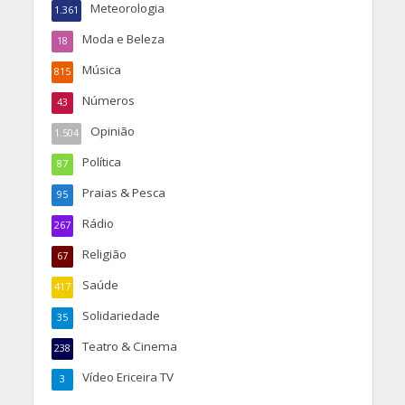
Meteorologia
1.361
Moda e Beleza
18
Música
815
Números
43
Opinião
1.504
Política
87
Praias & Pesca
95
Rádio
267
Religião
67
Saúde
417
Solidariedade
35
Teatro & Cinema
238
Vídeo Ericeira TV
3