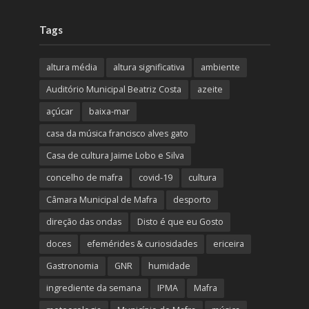
Tags
altura média
altura significativa
ambiente
Auditório Municipal Beatriz Costa
azeite
açúcar
baixa-mar
casa da música francisco alves gato
Casa de cultura Jaime Lobo e Silva
concelho de mafra
covid-19
cultura
Câmara Municipal de Mafra
desporto
direção das ondas
Disto é que eu Gosto
doces
efemérides & curiosidades
ericeira
Gastronomia
GNR
humidade
ingrediente da semana
IPMA
Mafra