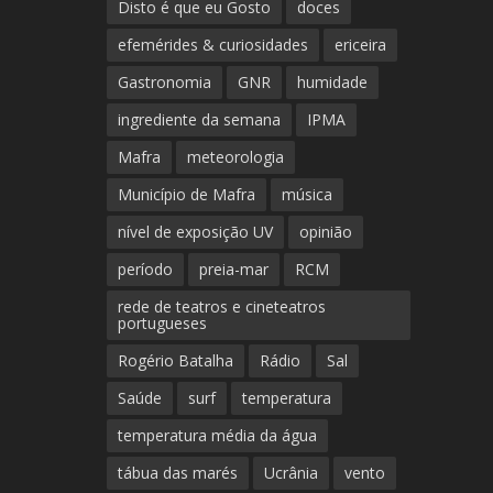
Disto é que eu Gosto
doces
efemérides & curiosidades
ericeira
Gastronomia
GNR
humidade
ingrediente da semana
IPMA
Mafra
meteorologia
Município de Mafra
música
nível de exposição UV
opinião
período
preia-mar
RCM
rede de teatros e cineteatros
portugueses
Rogério Batalha
Rádio
Sal
Saúde
surf
temperatura
temperatura média da água
tábua das marés
Ucrânia
vento