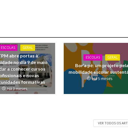
ESCOLAS
GERAL
TPM abre portas à
ESCOLAS
GERAL
dade no dia 9 de maio
Bor’a pé: um projeto pel
dar a conhecer cursos
mobilidade escolar sustent
ofissionais e novas
Há 5 meses
tunidades formativas
Há 3 meses
VER TODOS OS AR