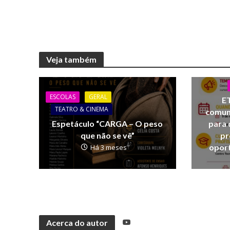
Veja também
ESCOLAS
GERAL
E
TEATRO & CINEMA
comuni
para 
Espetáculo “CARGA – O peso
pr
que não se vê”
opor
Há 3 meses
Acerca do autor