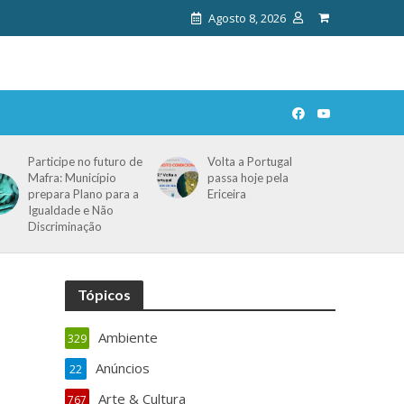
Agosto 8, 2026
Participe no futuro de
Volta a Portugal
Mafra: Município
passa hoje pela
prepara Plano para a
Ericeira
Igualdade e Não
Discriminação
Tópicos
Ambiente
329
Anúncios
22
Arte & Cultura
767