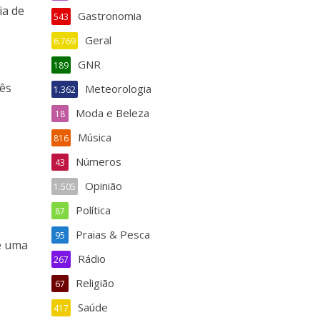
ia de
Gastronomia
543
:
Geral
6.769
GNR
189
rês
Meteorologia
1.362
Moda e Beleza
18
Música
816
Números
43
Opinião
1.505
Política
87
Praias & Pesca
95
e uma
Rádio
267
Religião
67
Saúde
417