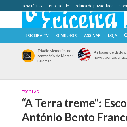
Ficha técnica
Publicidade
Política de privacidade
Cont
ERICEIRA TV
O MELHOR
ASSINAR
LOJA
Triadic Memories no
As bases de dados, 
centenário de Morton
novos pontos crític
Feldman
ESCOLAS
“A Terra treme”: Esco
António Bento Franco