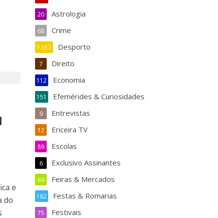
Astrologia
20
Crime
68
Desporto
1.017
Direito
7
Economia
112
Efemérides & Curiosidades
151
Entrevistas
9
l
Ericeira TV
12
m
Escolas
89
Exclusivo Assinantes
6
Feiras & Mercados
69
ica e
Festas & Romarias
182
a do
s
Festivais
75