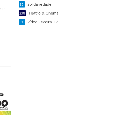
Solidariedade
35
 ir
Teatro & Cinema
238
Vídeo Ericeira TV
3
a