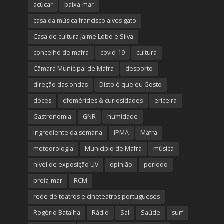
açúcar
baixa-mar
casa da música francisco alves gato
Casa de cultura Jaime Lobo e Silva
concelho de mafra
covid-19
cultura
Câmara Municipal de Mafra
desporto
direção das ondas
Disto é que eu Gosto
doces
efemérides & curiosidades
ericeira
Gastronomia
GNR
humidade
ingrediente da semana
IPMA
Mafra
meteorologia
Município de Mafra
música
nível de exposição UV
opinião
período
preia-mar
RCM
rede de teatros e cineteatros portugueses
Rogério Batalha
Rádio
Sal
Saúde
surf