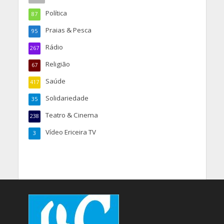
Política
87
Praias & Pesca
95
Rádio
267
Religião
67
Saúde
417
Solidariedade
35
Teatro & Cinema
238
Vídeo Ericeira TV
3