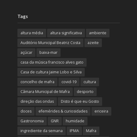
Tags
altura média
altura significativa
ambiente
Auditório Municipal Beatriz Costa
azeite
açúcar
baixa-mar
casa da música francisco alves gato
Casa de cultura Jaime Lobo e Silva
concelho de mafra
covid-19
cultura
Câmara Municipal de Mafra
desporto
direção das ondas
Disto é que eu Gosto
doces
efemérides & curiosidades
ericeira
Gastronomia
GNR
humidade
ingrediente da semana
IPMA
Mafra