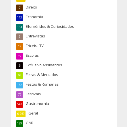
Direito
7
Economia
112
Efemérides & Curiosidades
151
Entrevistas
9
Ericeira TV
12
Escolas
89
Exclusivo Assinantes
6
Feiras & Mercados
69
Festas & Romarias
182
Festivais
75
Gastronomia
543
Geral
6.769
GNR
189