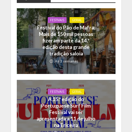
FESTIVAIS
GERAL
Festival do Pão de Mafra:
Mais de 150 mil pessoas
fizeram parte da 14.ª
edição desta grande
tradição saloia
Há 3 semanas
FESTIVAIS
GERAL
A 15.ª edição do
Portuguese Surf Film
Festival vai ser
apresentada a 11 de julho
na Ericeira