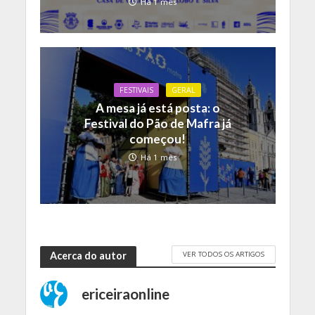
Há 1 mês
FESTIVAIS
GERAL
A mesa já está posta: o
Festival do Pão de Mafra já
começou!
Há 1 mês
VER TODOS OS ARTIGOS
Acerca do autor
ericeiraonline