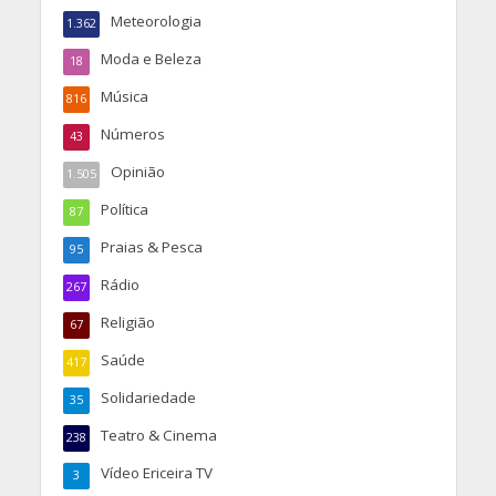
Meteorologia
1.362
Moda e Beleza
18
Música
816
Números
43
Opinião
1.505
Política
87
Praias & Pesca
95
Rádio
267
Religião
67
Saúde
417
Solidariedade
35
Teatro & Cinema
238
Vídeo Ericeira TV
3