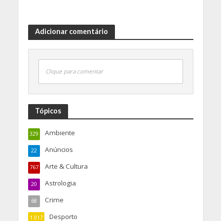
Adicionar comentário
Clique para comentar
Tópicos
Ambiente
329
Anúncios
22
Arte & Cultura
767
Astrologia
20
Crime
68
Desporto
1.017