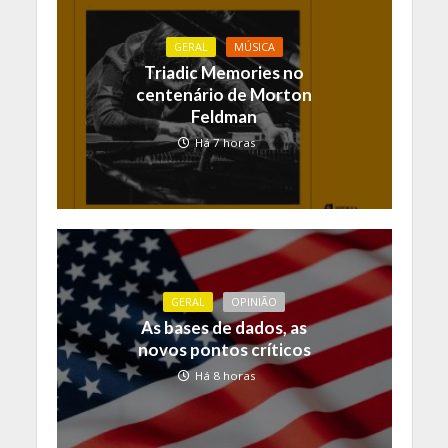
GERAL
MÚSICA
Triadic Memories no
centenário de Morton
Feldman
Há 7 horas
GERAL
OPINIÃO
As bases de dados, as
novos pontos críticos
Há 8 horas