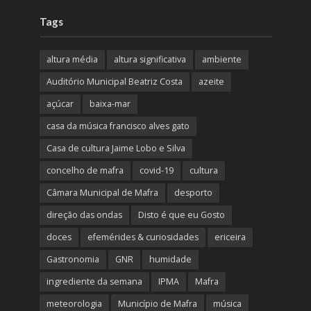
Tags
altura média
altura significativa
ambiente
Auditório Municipal Beatriz Costa
azeite
açúcar
baixa-mar
casa da música francisco alves gato
Casa de cultura Jaime Lobo e Silva
concelho de mafra
covid-19
cultura
Câmara Municipal de Mafra
desporto
direção das ondas
Disto é que eu Gosto
doces
efemérides & curiosidades
ericeira
Gastronomia
GNR
humidade
ingrediente da semana
IPMA
Mafra
meteorologia
Município de Mafra
música