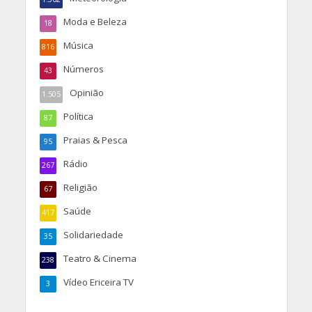
Moda e Beleza
18
Música
816
Números
43
Opinião
1.505
Política
87
Praias & Pesca
95
Rádio
267
Religião
67
Saúde
417
Solidariedade
35
Teatro & Cinema
238
Vídeo Ericeira TV
3