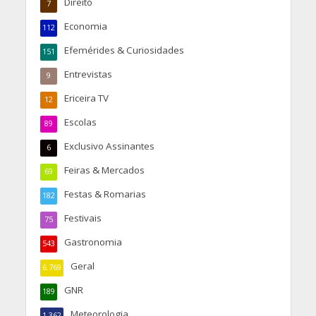
Direito
7
Economia
112
Efemérides & Curiosidades
151
Entrevistas
9
Ericeira TV
12
Escolas
89
Exclusivo Assinantes
6
Feiras & Mercados
69
Festas & Romarias
182
Festivais
75
Gastronomia
543
Geral
6.769
GNR
189
Meteorologia
1.362