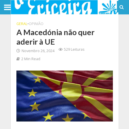
GERAL
•
OPINIÃO
A Macedónia não quer
aderir à UE
529 Leituras
Novembro 26, 2024
2 Min Read