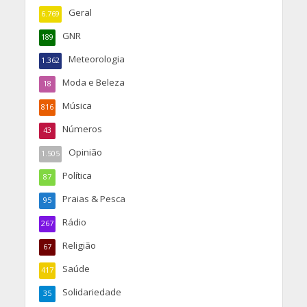
Geral
6.769
GNR
189
Meteorologia
1.362
Moda e Beleza
18
Música
816
Números
43
Opinião
1.505
Política
87
Praias & Pesca
95
Rádio
267
Religião
67
Saúde
417
Solidariedade
35