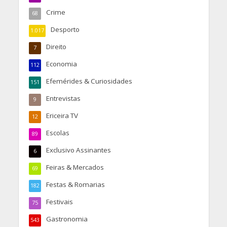
Crime
68
Desporto
1.017
Direito
7
Economia
112
Efemérides & Curiosidades
151
Entrevistas
9
Ericeira TV
12
Escolas
89
Exclusivo Assinantes
6
Feiras & Mercados
69
Festas & Romarias
182
Festivais
75
Gastronomia
543