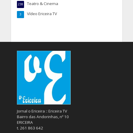
Teatro & Cinema
238
Vídeo Ericeira TV
3
Jornal o Ericeira :: Ericeira TV
Bairro das Andorinhas, nº 10
ERICEIRA
t. 261 863 642