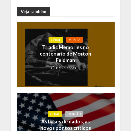
Veja também
GERAL
MÚSICA
Triadic Memories no
centenário de Morton
Feldman
Há 23 horas
GERAL
OPINIÃO
As bases de dados, as
novos pontos críticos