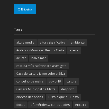
O Ericeira
Tags
altura média
altura significativa
ambiente
Auditório Municipal Beatriz Costa
azeite
açúcar
baixa-mar
casa da música francisco alves gato
Casa de cultura Jaime Lobo e Silva
concelho de mafra
covid-19
cultura
Câmara Municipal de Mafra
desporto
direção das ondas
Disto é que eu Gosto
doces
efemérides & curiosidades
ericeira