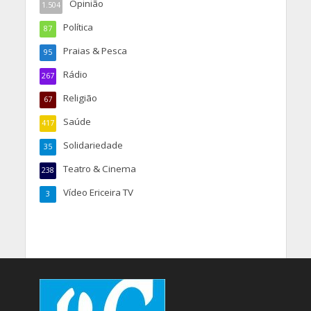
Opinião
1.504
Política
87
Praias & Pesca
95
Rádio
267
Religião
67
Saúde
417
Solidariedade
35
Teatro & Cinema
238
Vídeo Ericeira TV
3