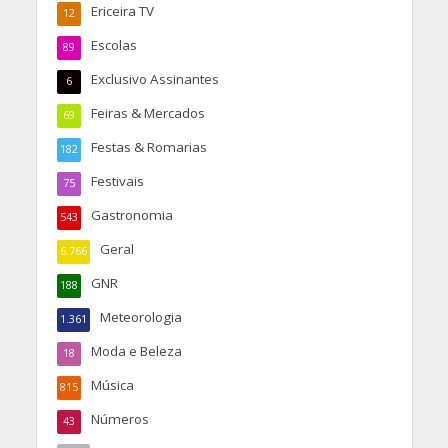
Ericeira TV
12
Escolas
89
Exclusivo Assinantes
6
Feiras & Mercados
69
Festas & Romarias
182
Festivais
75
Gastronomia
543
Geral
6.766
GNR
188
Meteorologia
1.361
Moda e Beleza
18
Música
815
Números
43