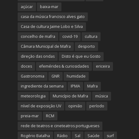
açúcar
baixa-mar
casa da música francisco alves gato
Casa de cultura Jaime Lobo e Silva
concelho de mafra
covid-19
cultura
Câmara Municipal de Mafra
desporto
direção das ondas
Disto é que eu Gosto
doces
efemérides & curiosidades
ericeira
Gastronomia
GNR
humidade
ingrediente da semana
IPMA
Mafra
meteorologia
Município de Mafra
música
nível de exposição UV
opinião
período
preia-mar
RCM
rede de teatros e cineteatros portugueses
Rogério Batalha
Rádio
Sal
Saúde
surf