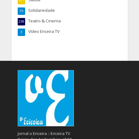
417
Solidariedade
35
Teatro & Cinema
238
Vídeo Ericeira TV
3
Jornal o Ericeira :: Ericeira TV