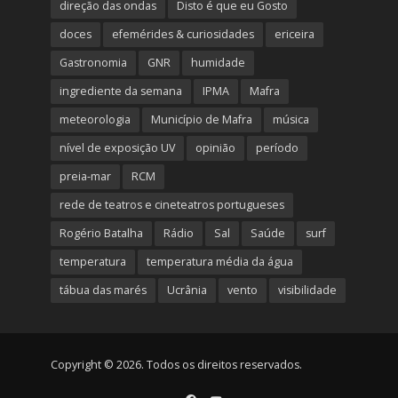
direção das ondas
Disto é que eu Gosto
doces
efemérides & curiosidades
ericeira
Gastronomia
GNR
humidade
ingrediente da semana
IPMA
Mafra
meteorologia
Município de Mafra
música
nível de exposição UV
opinião
período
preia-mar
RCM
rede de teatros e cineteatros portugueses
Rogério Batalha
Rádio
Sal
Saúde
surf
temperatura
temperatura média da água
tábua das marés
Ucrânia
vento
visibilidade
Copyright © 2026. Todos os direitos reservados.