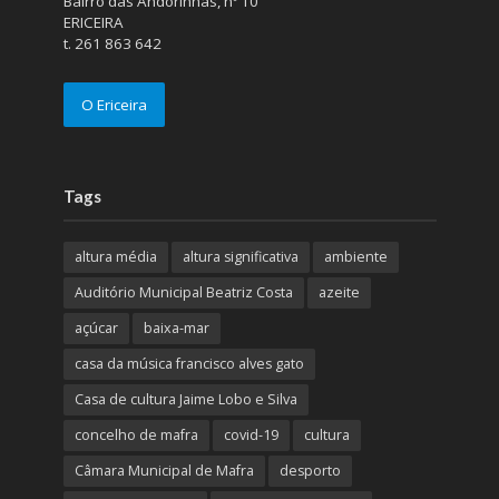
Bairro das Andorinhas, nº 10
ERICEIRA
t. 261 863 642
O Ericeira
Tags
altura média
altura significativa
ambiente
Auditório Municipal Beatriz Costa
azeite
açúcar
baixa-mar
casa da música francisco alves gato
Casa de cultura Jaime Lobo e Silva
concelho de mafra
covid-19
cultura
Câmara Municipal de Mafra
desporto