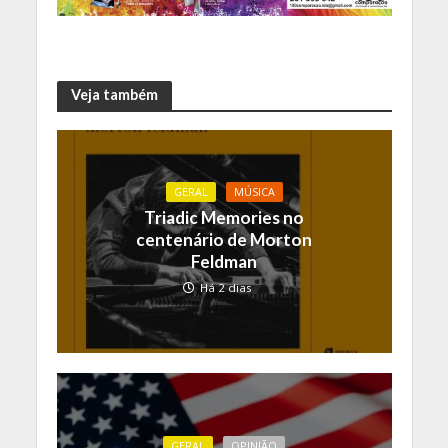
Veja também
GERAL
MÚSICA
Triadic Memories no
centenário de Morton
Feldman
Há 2 dias
GERAL
OPINIÃO