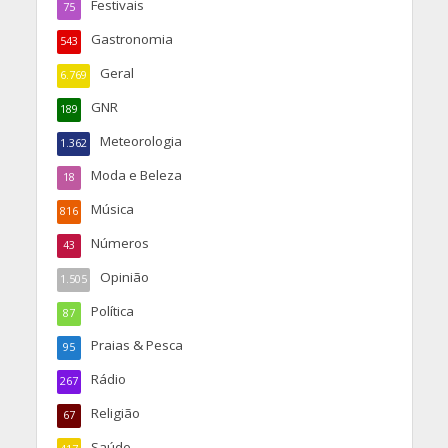
Festivais
75
Gastronomia
543
Geral
6.769
GNR
189
Meteorologia
1.362
Moda e Beleza
18
Música
816
Números
43
Opinião
1.505
Política
87
Praias & Pesca
95
Rádio
267
Religião
67
Saúde