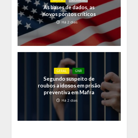
As bases de dados, as
novos pontos críticos
Há 2 dias
GERAL
GNR
Segundo suspeito de
roubos a idosos em prisão
preventiva em Mafra
Há 2 dias