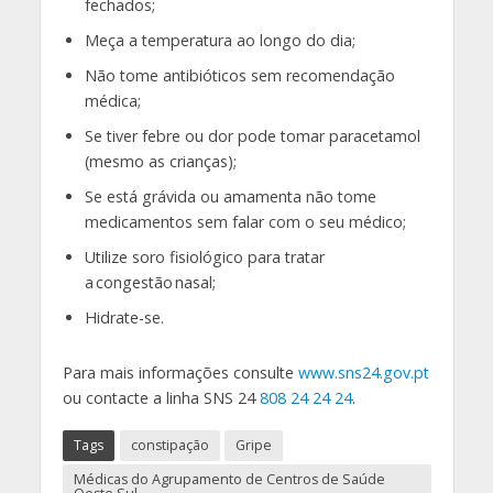
fechados;
Meça a temperatura ao longo do dia;
Não tome antibióticos sem recomendação
médica;
Se tiver febre ou dor pode tomar paracetamol
(mesmo as crianças);
Se está grávida ou amamenta não tome
medicamentos sem falar com o seu médico;
Utilize soro fisiológico para tratar
a congestão nasal;
Hidrate-se.
Para mais informações consulte
www.sns24.gov.pt
ou contacte a linha SNS 24
808 24 24 24
.
Tags
constipação
Gripe
Médicas do Agrupamento de Centros de Saúde