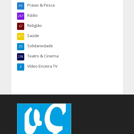
Praias & Pesca
95
Rádio
267
Religião
67
Saúde
417
Solidariedade
35
Teatro & Cinema
238
Vídeo Ericeira TV
3