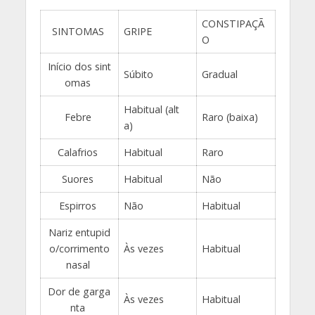
CONSTIPAÇÃ
SINTOMAS
GRIPE
O
Início dos sint
Súbito
Gradual
omas
Habitual (alt
Febre
Raro (baixa)
a)
Calafrios
Habitual
Raro
Suores
Habitual
Não
Espirros
Não
Habitual
Nariz entupid
o/corrimento
Às vezes
Habitual
nasal
Dor de garga
Às vezes
Habitual
nta