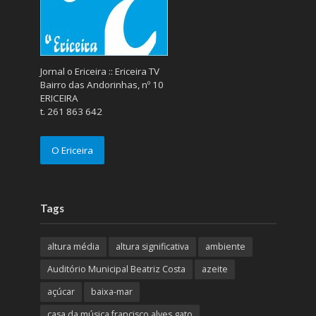
Jornal o Ericeira :: Ericeira TV
Bairro das Andorinhas, nº 10
ERICEIRA
t. 261 863 642
O Ericeira
Tags
altura média
altura significativa
ambiente
Auditório Municipal Beatriz Costa
azeite
açúcar
baixa-mar
casa da música francisco alves gato