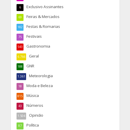
Exclusivo Assinantes
6
Feiras & Mercados
69
Festas & Romarias
182
Festivais
75
Gastronomia
543
Geral
6.766
GNR
188
Meteorologia
1.361
Moda e Beleza
18
Música
815
Números
43
Opinião
1.504
Política
87