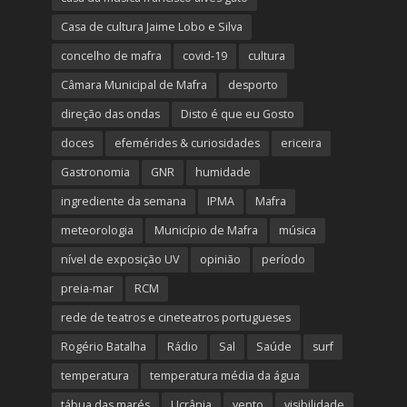
Casa de cultura Jaime Lobo e Silva
concelho de mafra
covid-19
cultura
Câmara Municipal de Mafra
desporto
direção das ondas
Disto é que eu Gosto
doces
efemérides & curiosidades
ericeira
Gastronomia
GNR
humidade
ingrediente da semana
IPMA
Mafra
meteorologia
Município de Mafra
música
nível de exposição UV
opinião
período
preia-mar
RCM
rede de teatros e cineteatros portugueses
Rogério Batalha
Rádio
Sal
Saúde
surf
temperatura
temperatura média da água
tábua das marés
Ucrânia
vento
visibilidade