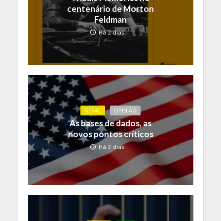
centenário de Morton
Feldman
Há 2 dias
GERAL
OPINIÃO
As bases de dados, as
novos pontos críticos
Há 2 dias