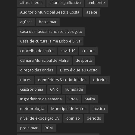
altura média
altura significativa
ambiente
Auditório Municipal Beatriz Costa
azeite
açúcar
baixa-mar
casa da música francisco alves gato
Casa de cultura Jaime Lobo e Silva
concelho de mafra
covid-19
cultura
Câmara Municipal de Mafra
desporto
direção das ondas
Disto é que eu Gosto
doces
efemérides & curiosidades
ericeira
Gastronomia
GNR
humidade
ingrediente da semana
IPMA
Mafra
meteorologia
Município de Mafra
música
nível de exposição UV
opinião
período
preia-mar
RCM