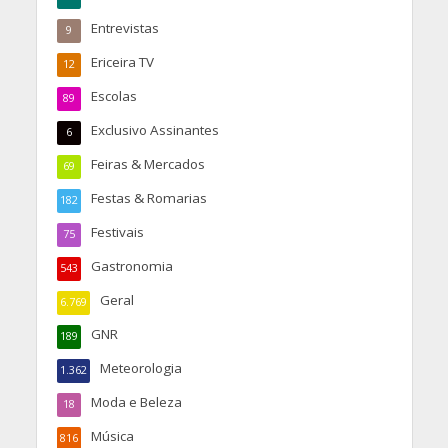
Entrevistas
9
Ericeira TV
12
Escolas
89
Exclusivo Assinantes
6
Feiras & Mercados
69
Festas & Romarias
182
Festivais
75
Gastronomia
543
Geral
6.769
GNR
189
Meteorologia
1.362
Moda e Beleza
18
Música
816