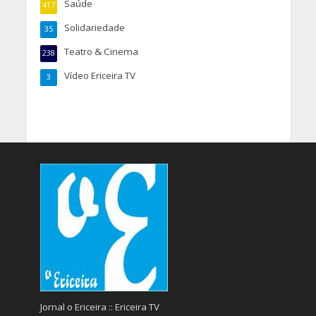
Saúde
417
Solidariedade
35
Teatro & Cinema
238
Vídeo Ericeira TV
3
Jornal o Ericeira :: Ericeira TV