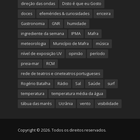
direção das ondas
Disto é que eu Gosto
doces
efemérides & curiosidades
ericeira
Gastronomia
GNR
humidade
ingrediente da semana
IPMA
Mafra
meteorologia
Município de Mafra
música
nível de exposição UV
opinião
período
preia-mar
RCM
rede de teatros e cineteatros portugueses
Rogério Batalha
Rádio
Sal
Saúde
surf
temperatura
temperatura média da água
tábua das marés
Ucrânia
vento
visibilidade
Copyright © 2026. Todos os direitos reservados.