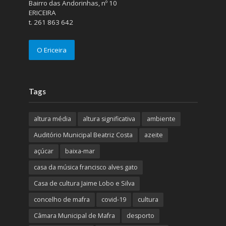
Bairro das Andorinhas, nº 10
ERICEIRA
t. 261 863 642
O Ericeira
Tags
altura média
altura significativa
ambiente
Auditório Municipal Beatriz Costa
azeite
açúcar
baixa-mar
casa da música francisco alves gato
Casa de cultura Jaime Lobo e Silva
concelho de mafra
covid-19
cultura
Câmara Municipal de Mafra
desporto