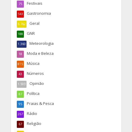
Festivais
75
Gastronomia
543
Geral
6.762
GNR
188
Meteorologia
1.360
Moda e Beleza
18
Música
815
Números
43
Opinião
1.503
Política
87
Praias & Pesca
95
Rádio
267
Religião
67