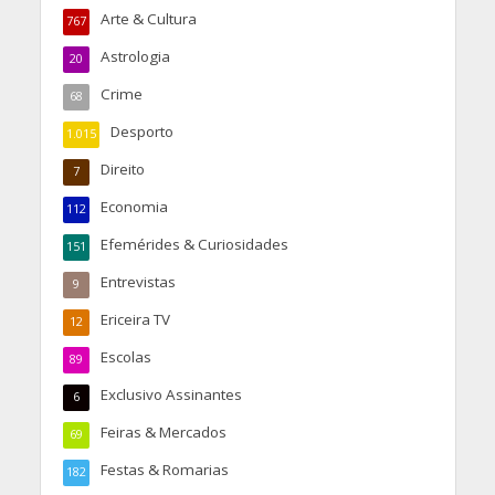
Arte & Cultura
767
Astrologia
20
Crime
68
Desporto
1.015
Direito
7
Economia
112
Efemérides & Curiosidades
151
Entrevistas
9
Ericeira TV
12
Escolas
89
Exclusivo Assinantes
6
Feiras & Mercados
69
Festas & Romarias
182