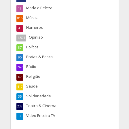
Moda e Beleza
18
Música
815
Números
43
Opinião
1.504
Política
87
Praias & Pesca
95
Rádio
267
Religião
67
Saúde
417
Solidariedade
35
Teatro & Cinema
238
Vídeo Ericeira TV
3