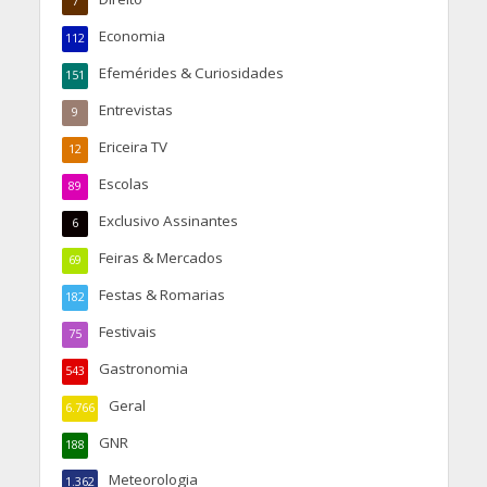
7
Economia
112
Efemérides & Curiosidades
151
Entrevistas
9
Ericeira TV
12
Escolas
89
Exclusivo Assinantes
6
Feiras & Mercados
69
Festas & Romarias
182
Festivais
75
Gastronomia
543
Geral
6.766
GNR
188
Meteorologia
1.362