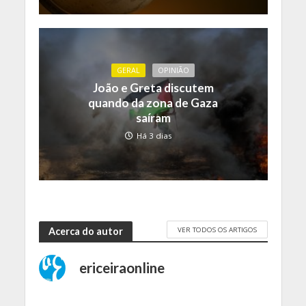
GERAL
OPINIÃO
João e Greta discutem
quando da zona de Gaza
saíram
Há 3 dias
VER TODOS OS ARTIGOS
Acerca do autor
ericeiraonline