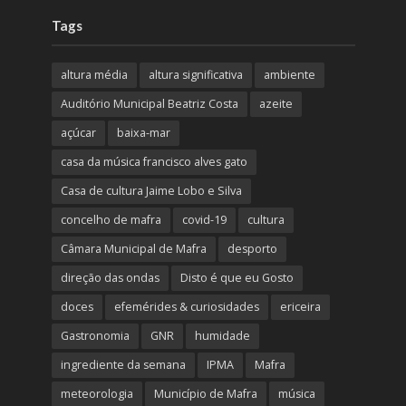
Tags
altura média
altura significativa
ambiente
Auditório Municipal Beatriz Costa
azeite
açúcar
baixa-mar
casa da música francisco alves gato
Casa de cultura Jaime Lobo e Silva
concelho de mafra
covid-19
cultura
Câmara Municipal de Mafra
desporto
direção das ondas
Disto é que eu Gosto
doces
efemérides & curiosidades
ericeira
Gastronomia
GNR
humidade
ingrediente da semana
IPMA
Mafra
meteorologia
Município de Mafra
música