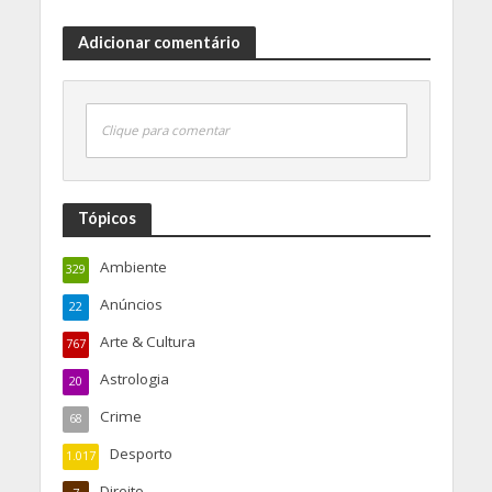
Adicionar comentário
Clique para comentar
Tópicos
Ambiente
329
Anúncios
22
Arte & Cultura
767
Astrologia
20
Crime
68
Desporto
1.017
Direito