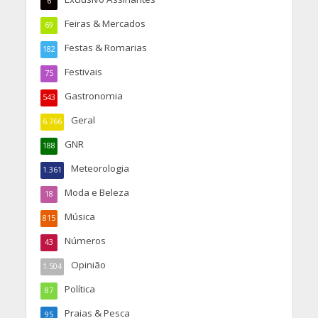
6
Feiras & Mercados
69
Festas & Romarias
182
Festivais
75
Gastronomia
543
Geral
6.766
GNR
188
Meteorologia
1.361
Moda e Beleza
18
Música
815
Números
43
Opinião
1.504
Política
87
Praias & Pesca
95