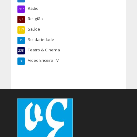
Rádio
267
Religião
67
Saúde
417
Solidariedade
35
Teatro & Cinema
238
Vídeo Ericeira TV
3