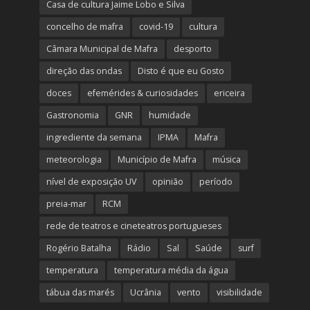
Casa de cultura Jaime Lobo e Silva
concelho de mafra
covid-19
cultura
Câmara Municipal de Mafra
desporto
direção das ondas
Disto é que eu Gosto
doces
efemérides & curiosidades
ericeira
Gastronomia
GNR
humidade
ingrediente da semana
IPMA
Mafra
meteorologia
Município de Mafra
música
nível de exposição UV
opinião
período
preia-mar
RCM
rede de teatros e cineteatros portugueses
Rogério Batalha
Rádio
Sal
Saúde
surf
temperatura
temperatura média da água
tábua das marés
Ucrânia
vento
visibilidade