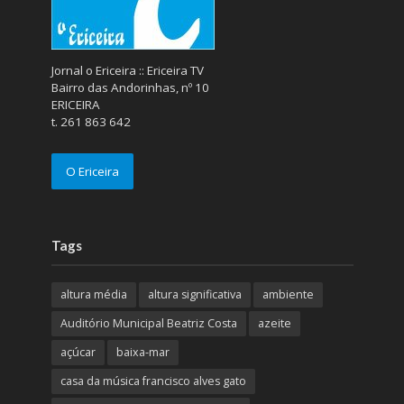
Jornal o Ericeira :: Ericeira TV
Bairro das Andorinhas, nº 10
ERICEIRA
t. 261 863 642
O Ericeira
Tags
altura média
altura significativa
ambiente
Auditório Municipal Beatriz Costa
azeite
açúcar
baixa-mar
casa da música francisco alves gato