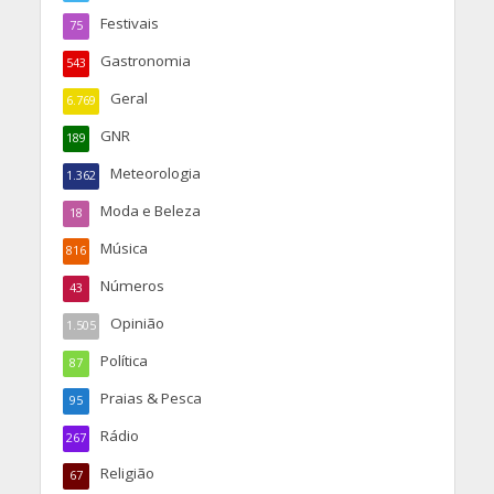
Festivais
75
Gastronomia
543
Geral
6.769
GNR
189
Meteorologia
1.362
Moda e Beleza
18
Música
816
Números
43
Opinião
1.505
Política
87
Praias & Pesca
95
Rádio
267
Religião
67