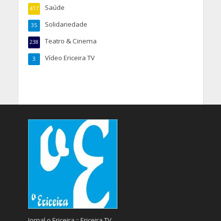
Saúde
417
Solidariedade
35
Teatro & Cinema
238
Vídeo Ericeira TV
3
Jornal o Ericeira :: Ericeira TV