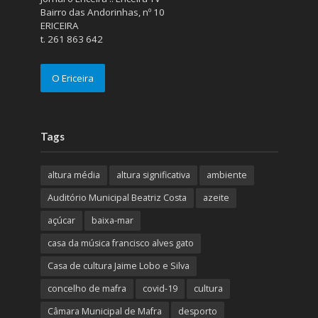
Bairro das Andorinhas, nº 10
ERICEIRA
t. 261 863 642
O Ericeira
Tags
altura média
altura significativa
ambiente
Auditório Municipal Beatriz Costa
azeite
açúcar
baixa-mar
casa da música francisco alves gato
Casa de cultura Jaime Lobo e Silva
concelho de mafra
covid-19
cultura
Câmara Municipal de Mafra
desporto