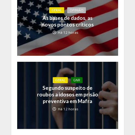
GERAL
OPINIÃO
As bases de dados, as
novos pontos críticos
Há 12 horas
GERAL
GNR
Segundo suspeito de
roubos a idosos em prisão
preventiva em Mafra
Há 12 horas