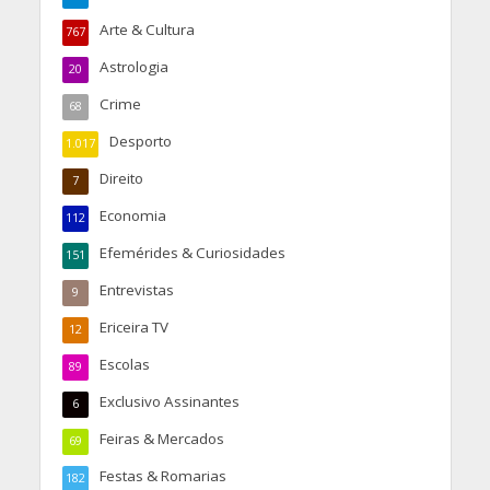
Arte & Cultura
767
Astrologia
20
Crime
68
Desporto
1.017
Direito
7
Economia
112
Efemérides & Curiosidades
151
Entrevistas
9
Ericeira TV
12
Escolas
89
Exclusivo Assinantes
6
Feiras & Mercados
69
Festas & Romarias
182