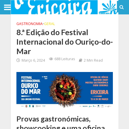
GASTRONOMIA
•
GERAL
8.ª Edição do Festival
Internacional do Ouriço-do-
Mar
688 Leituras
Março 6, 2024
2 Min Read
Provas gastronómicas,
showcooking e uma oficina