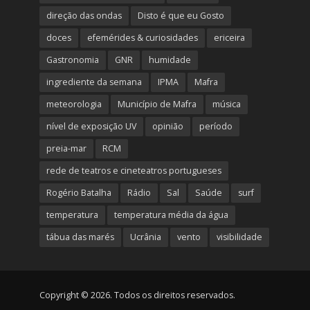
direção das ondas
Disto é que eu Gosto
doces
efemérides & curiosidades
ericeira
Gastronomia
GNR
humidade
ingrediente da semana
IPMA
Mafra
meteorologia
Município de Mafra
música
nível de exposição UV
opinião
período
preia-mar
RCM
rede de teatros e cineteatros portugueses
Rogério Batalha
Rádio
Sal
Saúde
surf
temperatura
temperatura média da água
tábua das marés
Ucrânia
vento
visibilidade
Copyright © 2026. Todos os direitos reservados.