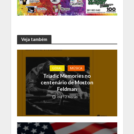
Veja também
GERAL
MÚSICA
Triadic Memories no
centenário de Morton
Feldman
Há 12 horas