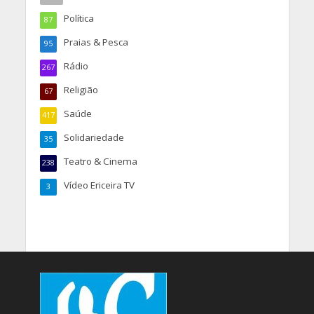
Política
87
Praias & Pesca
95
Rádio
267
Religião
67
Saúde
417
Solidariedade
35
Teatro & Cinema
238
Vídeo Ericeira TV
3