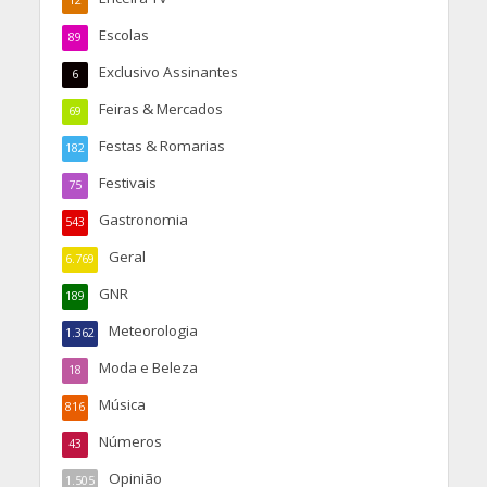
12
Escolas
89
Exclusivo Assinantes
6
Feiras & Mercados
69
Festas & Romarias
182
Festivais
75
Gastronomia
543
Geral
6.769
GNR
189
Meteorologia
1.362
Moda e Beleza
18
Música
816
Números
43
Opinião
1.505