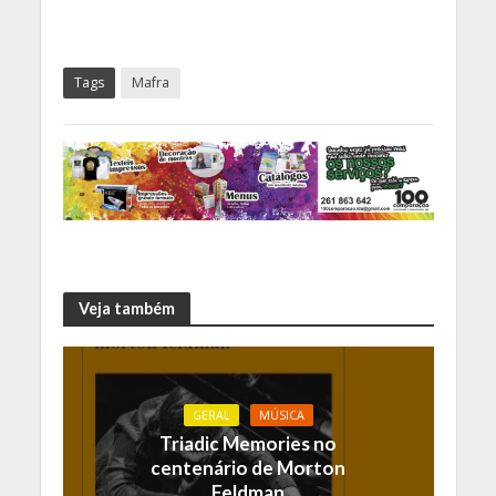
Tags
Mafra
Veja também
GERAL
MÚSICA
Triadic Memories no
centenário de Morton
Feldman