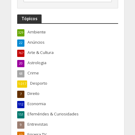
Tópicos
Ambiente
329
Anúncios
22
Arte & Cultura
767
Astrologia
20
Crime
68
Desporto
1.017
Direito
7
Economia
112
Efemérides & Curiosidades
151
Entrevistas
9
Ericeira TV