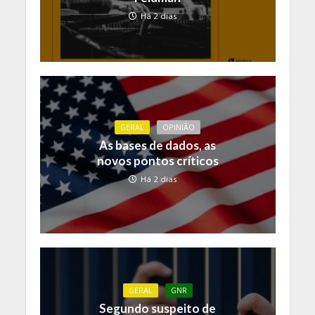
Há 2 dias
GERAL
OPINIÃO
As bases de dados, as
novos pontos críticos
Há 2 dias
GERAL
GNR
Segundo suspeito de