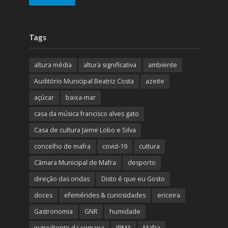
Tags
altura média
altura significativa
ambiente
Auditório Municipal Beatriz Costa
azeite
açúcar
baixa-mar
casa da música francisco alves gato
Casa de cultura Jaime Lobo e Silva
concelho de mafra
covid-19
cultura
Câmara Municipal de Mafra
desporto
direção das ondas
Disto é que eu Gosto
doces
efemérides & curiosidades
ericeira
Gastronomia
GNR
humidade
ingrediente da semana
IPMA
Mafra