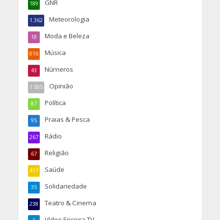
GNR
189
Meteorologia
1.362
Moda e Beleza
18
Música
816
Números
43
Opinião
1.505
Política
87
Praias & Pesca
95
Rádio
267
Religião
67
Saúde
417
Solidariedade
35
Teatro & Cinema
238
Vídeo Ericeira TV