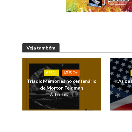
Veja também
GERAL
MÚSICA
Triadic Memories no centenário
As ba
de Morton Feldman
Há 1 dia