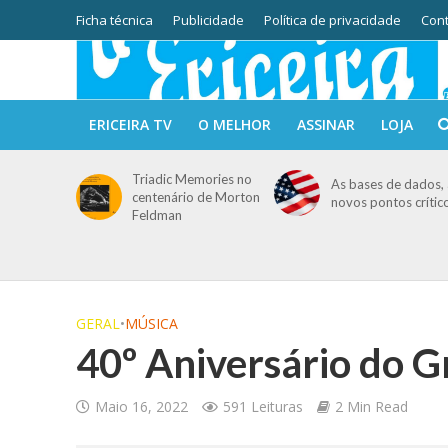
Ficha técnica
Publicidade
Política de privacidade
Cont
ERICEIRA TV
O MELHOR
ASSINAR
LOJA
Triadic Memories no
As bases de dados, 
centenário de Morton
novos pontos crític
Feldman
GERAL
•
MÚSICA
40º Aniversário do G
Maio 16, 2022
591 Leituras
2 Min Read