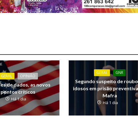
GERAL
GNR
GERAL
OPINIÃO
Segundo suspeito de roubo
ses de dados, as novos
idosos em prisão preventiv
pontos críticos
Mafra
Há 1 dia
Há 1 dia