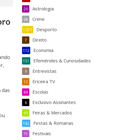
Astrologia
20
Crime
oro
68
Desporto
1.017
Direito
7
Economia
112
tando
Efemérides & Curiosidades
151
r,
Entrevistas
9
Ericeira TV
12
a das
Escolas
89
Exclusivo Assinantes
6
Feiras & Mercados
69
 ou
Festas & Romarias
182
Festivais
75