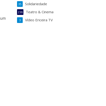
Solidariedade
35
Teatro & Cinema
238
erum
Vídeo Ericeira TV
3