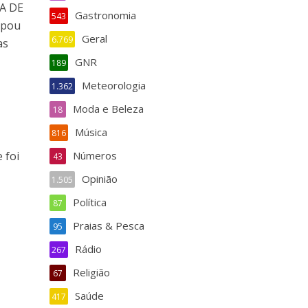
MA DE
Gastronomia
543
ipou
Geral
6.769
as
GNR
189
Meteorologia
1.362
Moda e Beleza
18
Música
816
 foi
Números
43
Opinião
1.505
Política
87
Praias & Pesca
95
Rádio
267
Religião
67
Saúde
417