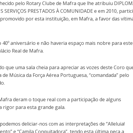
hecido pelo Rotary Clube de Mafra que lhe atribuiu DIPLO
SERVIÇOS PRESTADOS À COMUNIDADE e em 2010, partic
promovido por esta instituição, em Mafra, a favor das vítim
 40º aniversário e não haveria espaço mais nobre para este
lácio Real de Mafra.
do que uma sala cheia para apreciar as vozes deste Coro que
a de Música da Força Aérea Portuguesa, “comandada” pelo
o.
Mafra deram o toque real com a participação de alguns
a rigor para esta grande gala.
odemos deliciar-nos com as interpretações de “Alleluia!
nto” e “Camila Conquitadora”, tendo esta última peça a