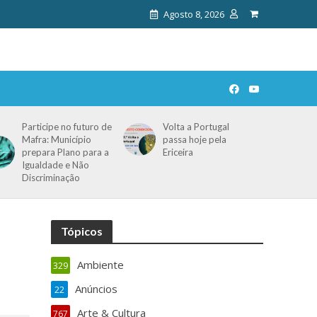
Agosto 8, 2026
Participe no futuro de
Volta a Portugal
Mafra: Município
passa hoje pela
prepara Plano para a
Ericeira
Igualdade e Não
Discriminação
Tópicos
Ambiente
329
Anúncios
22
Arte & Cultura
767