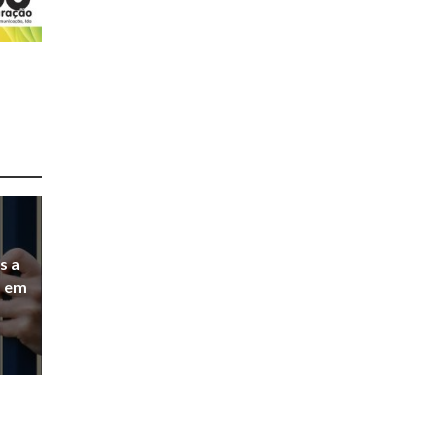
s a
a em