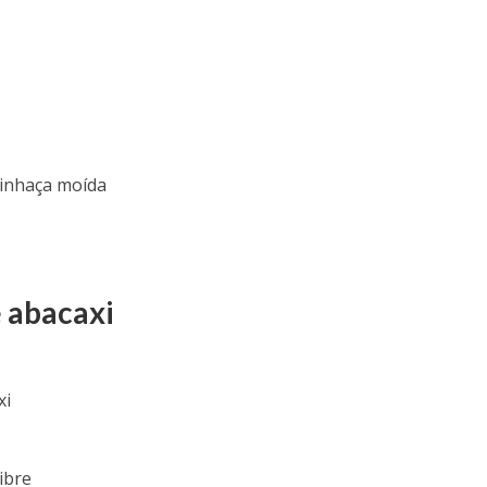
linhaça moída
e abacaxi
xi
ibre