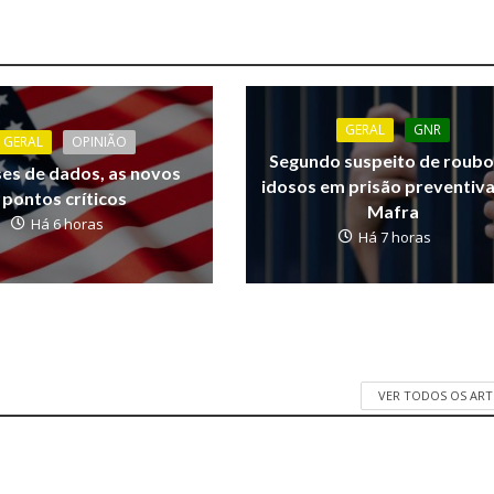
GERAL
GNR
GERAL
OPINIÃO
Segundo suspeito de roubo
ses de dados, as novos
idosos em prisão preventiv
pontos críticos
Mafra
Há 6 horas
Há 7 horas
VER TODOS OS AR