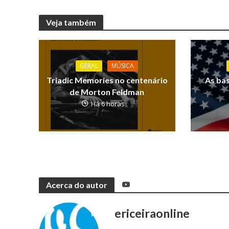
Veja também
GERAL
MÚSICA
Triadic Memories no centenário
As ba
de Morton Feldman
Há 6 horas
Acerca do autor
ericeiraonline