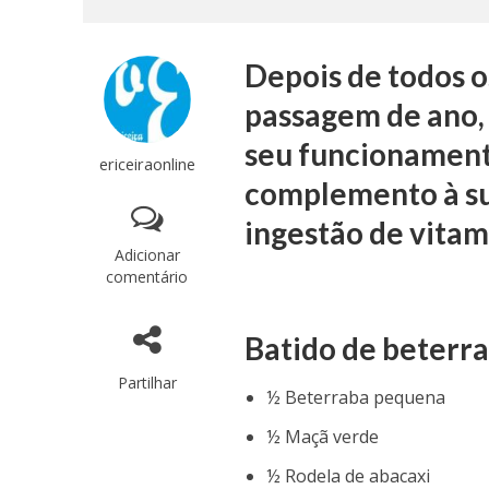
Depois de todos o
passagem de ano, 
seu funcionament
ericeiraonline
complemento à su
ingestão de vitami
Adicionar
comentário
Batido
de beterr
Partilhar
½ Beterraba pequena
½ Maçã verde
½ Rodela de abacaxi