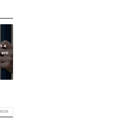
s a
a em
TIGOS