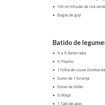
150 ml Infusão de chá verd
Bagas de goji
Batido de legume
¼ a ½ Beterraba
½ Pepino
1 Folha de couve (lombarda
Sumo de 1 toranja
Gotas de limão
½ Maçã
1 Talo de aipo