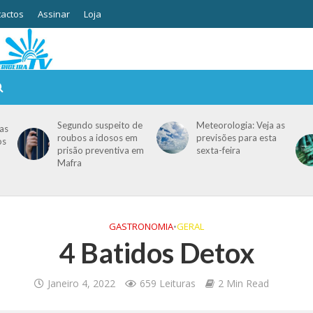
actos
Assinar
Loja
Segundo suspeito de
Meteorologia: Veja as
as
roubos a idosos em
previsões para esta
os
prisão preventiva em
sexta-feira
Mafra
GASTRONOMIA
•
GERAL
4 Batidos Detox
Janeiro 4, 2022
659 Leituras
2 Min Read