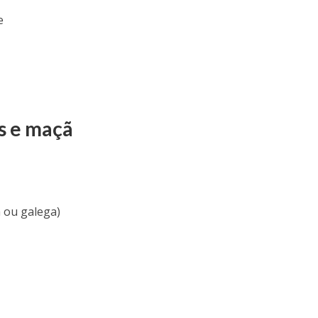
e
s e maçã
 ou galega)