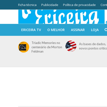
Ficha técnica
Publicidade
Política de privacidade
Cont
ERICEIRA TV
O MELHOR
ASSINAR
LOJA
Triadic Memories no
As bases de dados, 
centenário de Morton
novos pontos crític
Feldman