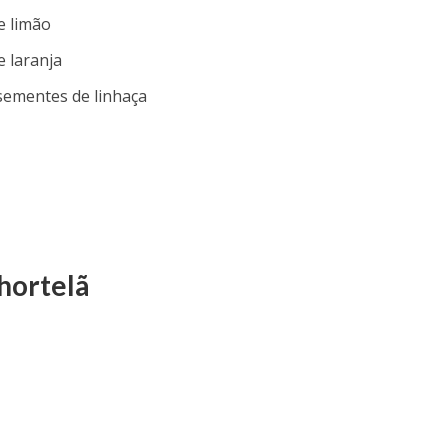
e limão
e laranja
sementes de linhaça
hortelã