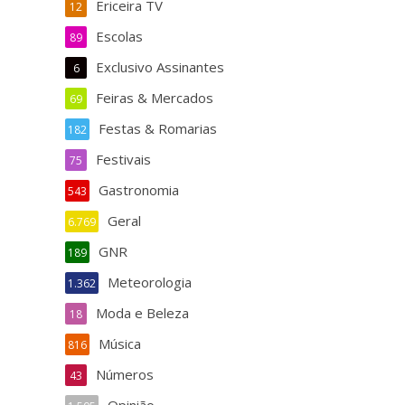
Ericeira TV
12
Escolas
89
Exclusivo Assinantes
6
Feiras & Mercados
69
Festas & Romarias
182
Festivais
75
Gastronomia
543
Geral
6.769
GNR
189
Meteorologia
1.362
Moda e Beleza
18
Música
816
Números
43