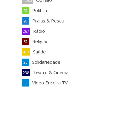
Opinião
1.505
Política
87
Praias & Pesca
95
Rádio
267
Religião
67
Saúde
417
Solidariedade
35
Teatro & Cinema
238
Vídeo Ericeira TV
3