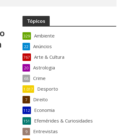
Tópicos
 o
Ambiente
329
m
Anúncios
22
Arte & Cultura
767
Astrologia
20
Crime
68
Desporto
1.017
Direito
7
Economia
112
Efemérides & Curiosidades
151
Entrevistas
9