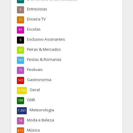
Entrevistas
9
Ericeira TV
12
Escolas
89
Exclusivo Assinantes
6
Feiras & Mercados
69
Festas & Romarias
182
Festivais
75
Gastronomia
543
Geral
6.766
GNR
188
Meteorologia
1.361
Moda e Beleza
18
Música
815