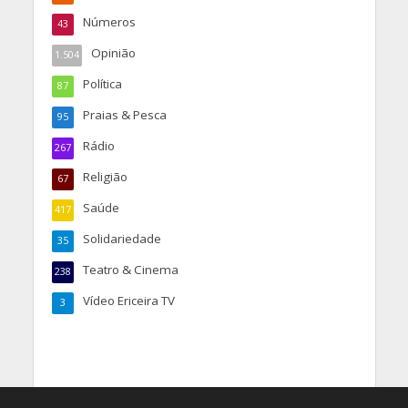
Números
43
Opinião
1.504
Política
87
Praias & Pesca
95
Rádio
267
Religião
67
Saúde
417
Solidariedade
35
Teatro & Cinema
238
Vídeo Ericeira TV
3