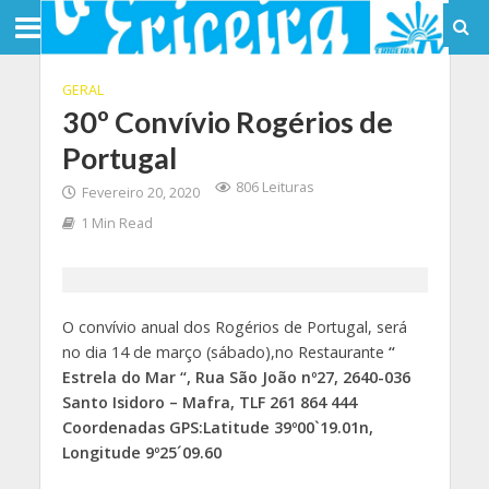
GERAL
30º Convívio Rogérios de
Portugal
806 Leituras
Fevereiro 20, 2020
1 Min Read
O convívio anual dos Rogérios de Portugal, será
no dia 14 de março (sábado),no Restaurante
“
Estrela do Mar “, Rua São João nº27, 2640-036
Santo Isidoro – Mafra, TLF 261 864 444
Coordenadas GPS:Latitude 39º00`19.01n,
Longitude 9º25´09.60