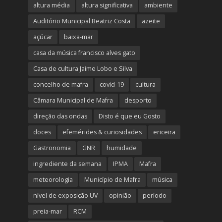
altura média
altura significativa
ambiente
Auditório Municipal Beatriz Costa
azeite
açúcar
baixa-mar
casa da música francisco alves gato
Casa de cultura Jaime Lobo e Silva
concelho de mafra
covid-19
cultura
Câmara Municipal de Mafra
desporto
direção das ondas
Disto é que eu Gosto
doces
efemérides & curiosidades
ericeira
Gastronomia
GNR
humidade
ingrediente da semana
IPMA
Mafra
meteorologia
Município de Mafra
música
nível de exposição UV
opinião
período
preia-mar
RCM