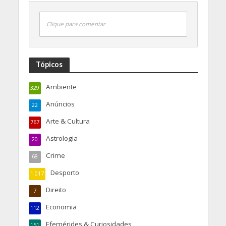
Clique para comentar
Tópicos
Ambiente
329
Anúncios
22
Arte & Cultura
767
Astrologia
20
Crime
68
Desporto
1.017
Direito
7
Economia
112
Efemérides & Curiosidades
151