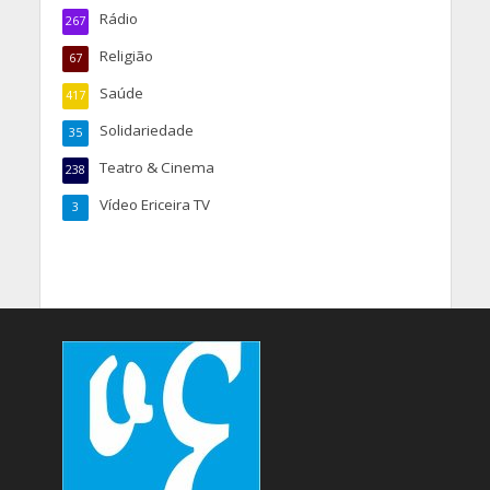
Rádio
267
Religião
67
Saúde
417
Solidariedade
35
Teatro & Cinema
238
Vídeo Ericeira TV
3