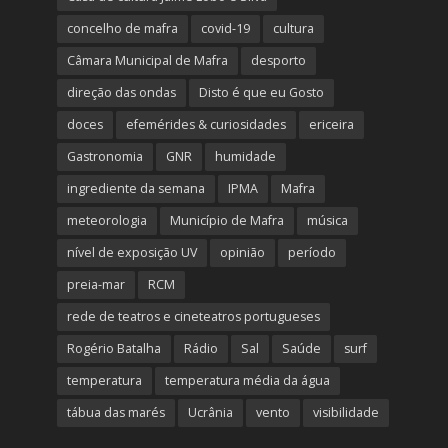
concelho de mafra
covid-19
cultura
Câmara Municipal de Mafra
desporto
direção das ondas
Disto é que eu Gosto
doces
efemérides & curiosidades
ericeira
Gastronomia
GNR
humidade
ingrediente da semana
IPMA
Mafra
meteorologia
Município de Mafra
música
nível de exposição UV
opinião
período
preia-mar
RCM
rede de teatros e cineteatros portugueses
Rogério Batalha
Rádio
Sal
Saúde
surf
temperatura
temperatura média da água
tábua das marés
Ucrânia
vento
visibilidade