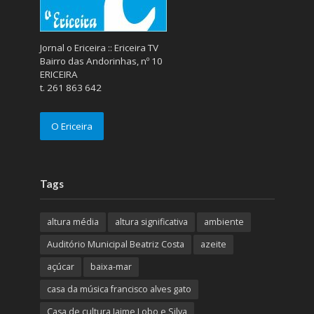
Jornal o Ericeira :: Ericeira TV
Bairro das Andorinhas, nº 10
ERICEIRA
t. 261 863 642
O Ericeira
Tags
altura média
altura significativa
ambiente
Auditório Municipal Beatriz Costa
azeite
açúcar
baixa-mar
casa da música francisco alves gato
Casa de cultura Jaime Lobo e Silva