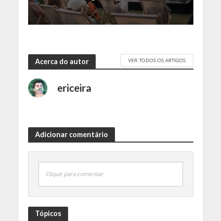
VER TODOS OS ARTIGOS
Acerca do autor
ericeira
Adicionar comentário
Clique para comentar
Tópicos