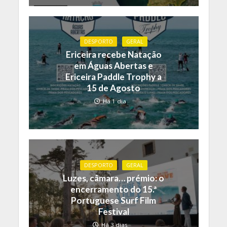
DESPORTO
GERAL
Ericeira recebe Natação
em Águas Abertas e
Ericeira Paddle Trophy a
15 de Agosto
Há 1 dia
DESPORTO
GERAL
Luzes, câmara… prémio: o
encerramento do 15.ª
Portuguese Surf Film
Festival
Há 3 dias