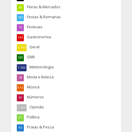
Feiras & Mercados
69
Festas & Romarias
182
Festivais
75
Gastronomia
543
Geral
6.769
GNR
189
Meteorologia
1.362
Moda e Beleza
18
Música
816
Números
43
Opinião
1.505
Política
87
Praias & Pesca
95