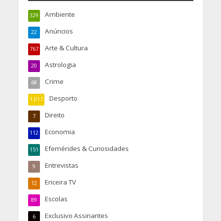
Ambiente
329
Anúncios
22
Arte & Cultura
767
Astrologia
20
Crime
68
Desporto
1.017
Direito
7
Economia
112
Efemérides & Curiosidades
151
Entrevistas
9
Ericeira TV
12
Escolas
89
Exclusivo Assinantes
6