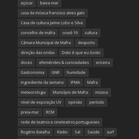
açúcar
baixa-mar
casa da música francisco alves gato
Casa de cultura Jaime Lobo e Silva
concelho de mafra
covid-19
cultura
Câmara Municipal de Mafra
desporto
direção das ondas
Disto é que eu Gosto
doces
efemérides & curiosidades
ericeira
Gastronomia
GNR
humidade
ingrediente da semana
IPMA
Mafra
meteorologia
Município de Mafra
música
nível de exposição UV
opinião
período
preia-mar
RCM
rede de teatros e cineteatros portugueses
Rogério Batalha
Rádio
Sal
Saúde
surf