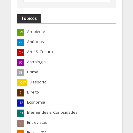
Tópicos
Ambiente
329
Anúncios
22
Arte & Cultura
767
Astrologia
20
Crime
68
Desporto
1.017
Direito
7
Economia
112
Efemérides & Curiosidades
151
Entrevistas
9
Ericeira TV