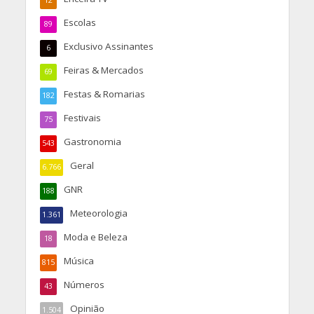
12
Escolas
89
Exclusivo Assinantes
6
Feiras & Mercados
69
Festas & Romarias
182
Festivais
75
Gastronomia
543
Geral
6.766
GNR
188
Meteorologia
1.361
Moda e Beleza
18
Música
815
Números
43
Opinião
1.504