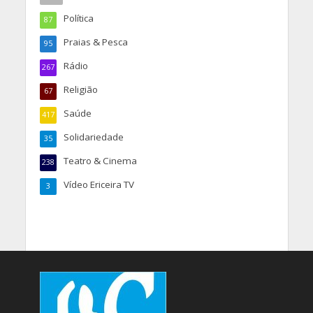
Política
87
Praias & Pesca
95
Rádio
267
Religião
67
Saúde
417
Solidariedade
35
Teatro & Cinema
238
Vídeo Ericeira TV
3