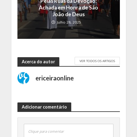
Pelas Ruas da Devoção:
Achada em Honra de São
João de Deus
Julho 28, 2025
VER TODOS OS ARTIGOS
Acerca do autor
ericeiraonline
Adicionar comentário
Clique para comentar